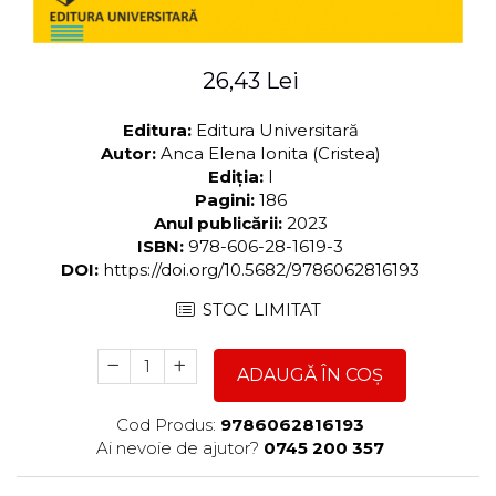
26,43 Lei
Editura:
Editura Universitară
Autor:
Anca Elena Ionita (Cristea)
Ediția:
I
Pagini:
186
Anul publicării:
2023
ISBN:
978-606-28-1619-3
DOI:
https://doi.org/10.5682/9786062816193
STOC LIMITAT
ADAUGĂ ÎN COȘ
Cod Produs:
9786062816193
Ai nevoie de ajutor?
0745 200 357