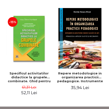
-15%
Specificul activitatilor
Repere metodologice in
didactice la grupele
organizarea practicii
combinate. Ghid pentru
pedagogice. Instrumente
cadrele didactice din
de lucru pentru studentii
61,31 Lei
35,94 Lei
invatamantul prescolar -
facultatii de arte.
52,11 Lei
Horatiu Catalano, Ion
Pedagogia artelor
Albulescu
plastice si decorative -
Doinita Venera Dinca