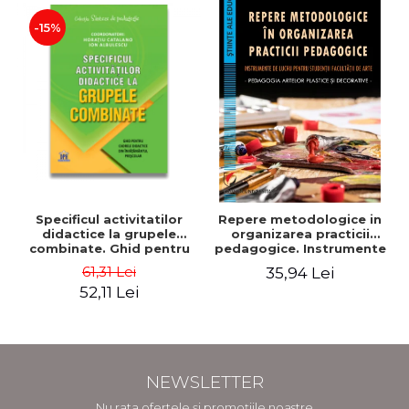
-15%
Specificul activitatilor
Repere metodologice in
didactice la grupele
organizarea practicii
combinate. Ghid pentru
pedagogice. Instrumente
cadrele didactice din
de lucru pentru studentii
61,31 Lei
35,94 Lei
invatamantul prescolar -
facultatii de arte.
52,11 Lei
Horatiu Catalano, Ion
Pedagogia artelor
Albulescu
plastice si decorative -
Doinita Venera Dinca
NEWSLETTER
Nu rata ofertele și promoțiile noastre