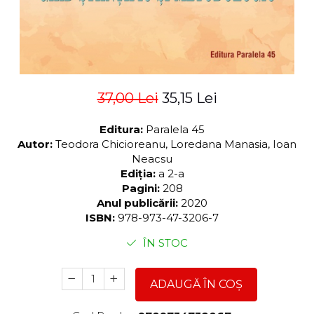
37,00 Lei
35,15 Lei
Editura:
Paralela 45
Autor:
Teodora Chicioreanu, Loredana Manasia, Ioan
Neacsu
Ediția:
a 2-a
Pagini:
208
Anul publicării:
2020
ISBN:
978-973-47-3206-7
ÎN STOC
ADAUGĂ ÎN COȘ