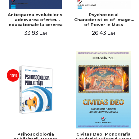
Anticiparea evolutiilor si
Psychosocial
adecvarea ofertei
Characteristics of Images
educationale la cererea
of Power in Mass
pietei muncii - Cristina
Communication
33,83 Lei
26,43 Lei
Mocanu
-15%
Psihosociologia
Civitas Deo. Monografia