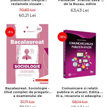
publicitatii. Despre
Fundatiei "Sfantul Sava"
reclamele vizuale -
de la Buzau, editie
Septimiu Chelcea
revazuta si adaugita
70,83 Lei
63,43 Lei
60,21 Lei
-5%
-15%
Bacalaureat. Sociologie -
Comunicare si relatii
Ghid complet de pregatire
publice in afaceri. Editia a
a examenului de
III-a, revazuta si adaugita -
bacalaureat. 25 de teste,
Gabriel Nastase
31,71 Lei
58,14 Lei
dupa modelul M.E.N. cu