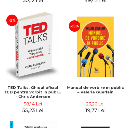
30,12 Lei
49,42 Lei
bareme de evaluare si
notare - Cecilia Ionescu
-5%
-15%
TED Talks. Ghidul oficial
Manual de vorbire in public
TED pentru vorbit in public
– Valerie Guerlain
- Chris Anderson
58,14 Lei
23,26 Lei
55,23 Lei
19,77 Lei