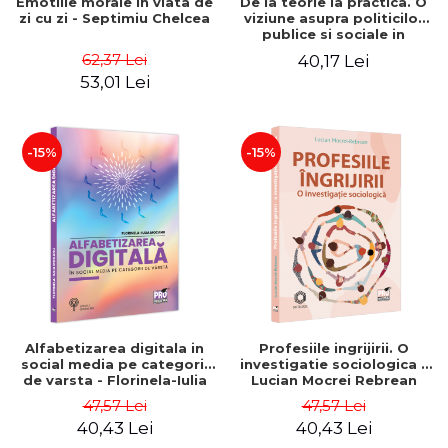
Emotiile morale in viata de
De la teorie la practica. O
zi cu zi - Septimiu Chelcea
viziune asupra politicilor
publice si sociale in
Romania - Mihaela
62,37 Lei
40,17 Lei
Luminita Sandu, Mihaela
53,01 Lei
Rus, Tanase Tasente
-15%
-15%
Alfabetizarea digitala in
Profesiile ingrijirii. O
social media pe categorii
investigatie sociologica -
de varsta - Florinela-Iulia
Lucian Mocrei Rebrean
Mocanu
47,57 Lei
47,57 Lei
40,43 Lei
40,43 Lei