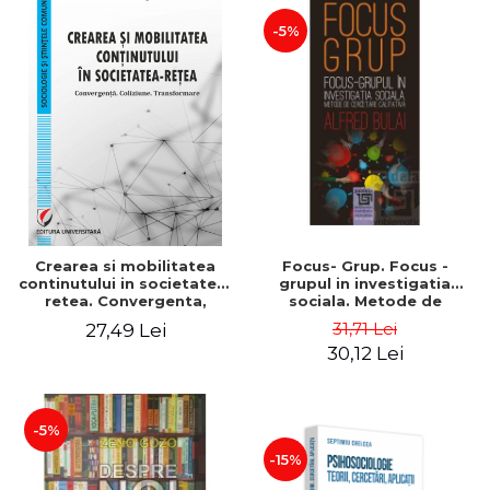
-5%
Crearea si mobilitatea
Focus- Grup. Focus -
continutului in societatea-
grupul in investigatia
retea. Convergenta,
sociala. Metode de
coliziune, transformare
cercetare calitativa. Editia
31,71 Lei
27,49 Lei
a II-a, revazuta - Alfred
30,12 Lei
Bulai
-5%
-15%