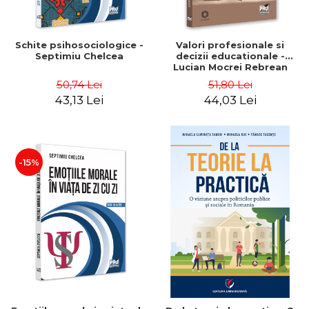
Schite psihosociologice -
Valori profesionale si
Septimiu Chelcea
decizii educationale -
Lucian Mocrei Rebrean
50,74 Lei
51,80 Lei
43,13 Lei
44,03 Lei
-15%