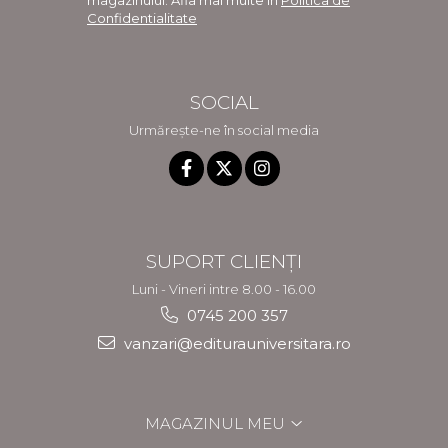
magazinului. Afla mai multe in
Politica de
Confidentialitate
SOCIAL
Urmărește-ne în social media
SUPORT CLIENȚI
Luni - Vineri intre 8.00 - 16.00
0745 200 357
vanzari@editurauniversitara.ro
MAGAZINUL MEU