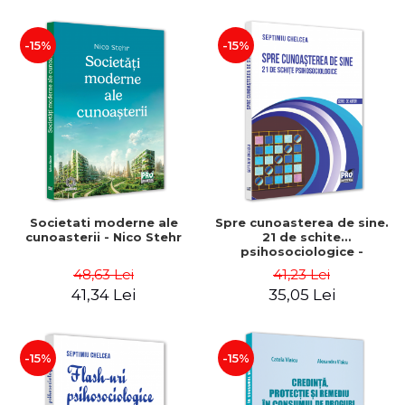
-15%
-15%
Societati moderne ale
Spre cunoasterea de sine.
cunoasterii - Nico Stehr
21 de schite
psihosociologice -
Septimiu Chelcea
48,63 Lei
41,23 Lei
41,34 Lei
35,05 Lei
-15%
-15%