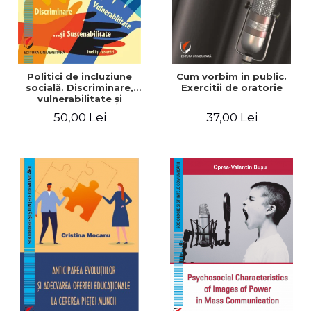
Politici de incluziune
Cum vorbim in public.
socială. Discriminare,
Exercitii de oratorie
vulnerabilitate şi
sustenabilitate. Studii şi
50,00 Lei
37,00 Lei
cercetări