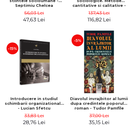
stiintele socioumane -
sociologice. Metode
Septimiu Chelcea
cantitative si calitative -
Septimiu Chelcea
56,03 Lei
137,43 Lei
47,63 Lei
116,82 Lei
-5%
-15%
Introducere in studiul
Diavolul invrajbitor al lumii
schimbarii organizationale
dupa credintele poporului
- Lucian Sfetcu
roman - Tudor Pamfile
33,83 Lei
37,00 Lei
28,76 Lei
35,15 Lei