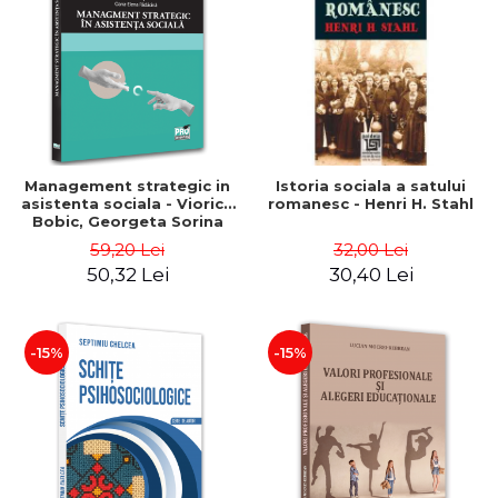
Management strategic in
Istoria sociala a satului
asistenta sociala - Viorica
romanesc - Henri H. Stahl
Bobic, Georgeta Sorina
Corman, Oana Lup, Oana-
59,20 Lei
32,00 Lei
Elena Radacina
50,32 Lei
30,40 Lei
-15%
-15%