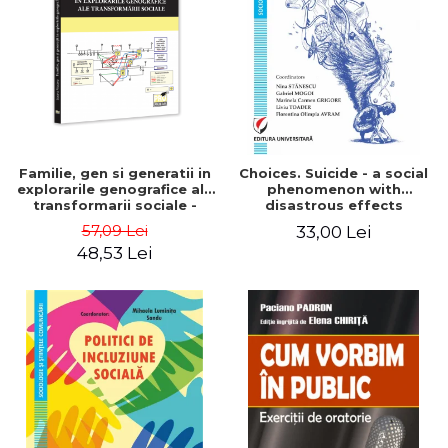
ADMINISTRATIVE
Cum Cumpăr
ȘTIINȚE ECONOMICE
Livrare
ȘTIINȚE EXACTE
Politica de Retur
EDUCAȚIE FIZICĂ ȘI SPORT
Formular de Retur
PREUNIVERSITARIA
Distribuitori
TIMP LIBER
ÎN CURS DE APARIȚIE
Familie, gen si generatii in
Choices. Suicide - a social
explorarile genografice ale
phenomenon with
NOUTĂȚI
transformarii sociale -
disastrous effects
Sorana Mocanu
PACHETE DE STUDIU
57,09 Lei
33,00 Lei
48,53 Lei
PROMOȚIILE LUNII
ULTIMELE EXEMPLARE