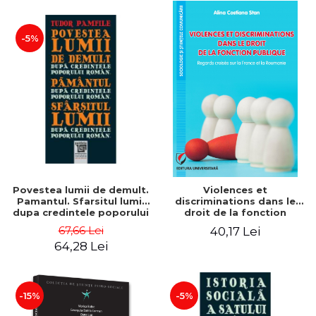
-5%
Povestea lumii de demult.
Violences et
Pamantul. Sfarsitul lumii
discriminations dans le
dupa credintele poporului
droit de la fonction
roman - Tudor Pamfile
publique. Regards croisés
67,66 Lei
40,17 Lei
sur la France et la
64,28 Lei
Roumanie - Alina Costiana
Stan
-15%
-5%