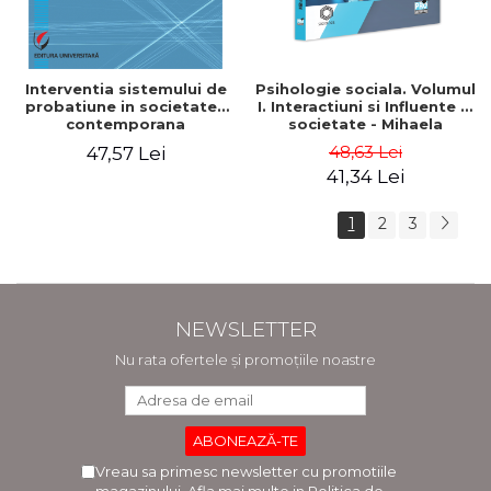
Interventia sistemului de
Psihologie sociala. Volumul
probatiune in societatea
I. Interactiuni si Influente in
contemporana
societate - Mihaela
Luminita Sandu
48,63 Lei
47,57 Lei
41,34 Lei
1
2
3
NEWSLETTER
Nu rata ofertele și promoțiile noastre
Vreau sa primesc newsletter cu promotiile