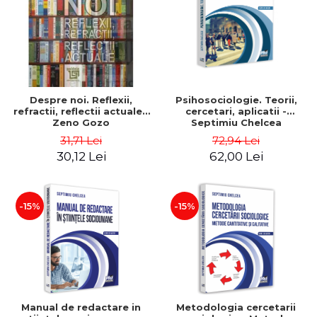
Despre noi. Reflexii,
Psihosociologie. Teorii,
refractii, reflectii actuale -
cercetari, aplicatii -
Zeno Gozo
Septimiu Chelcea
31,71 Lei
72,94 Lei
30,12 Lei
62,00 Lei
-15%
-15%
Manual de redactare in
Metodologia cercetarii