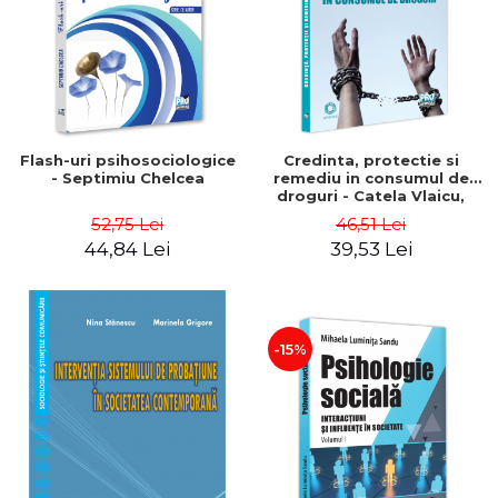
Flash-uri psihosociologice
Credinta, protectie si
- Septimiu Chelcea
remediu in consumul de
droguri - Catela Vlaicu,
Alexandru Vlaicu
52,75 Lei
46,51 Lei
44,84 Lei
39,53 Lei
-15%