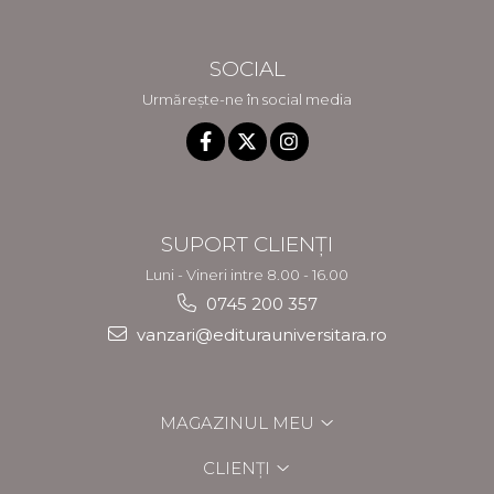
SOCIAL
Urmărește-ne în social media
SUPORT CLIENȚI
Luni - Vineri intre 8.00 - 16.00
0745 200 357
vanzari@editurauniversitara.ro
MAGAZINUL MEU
CLIENȚI