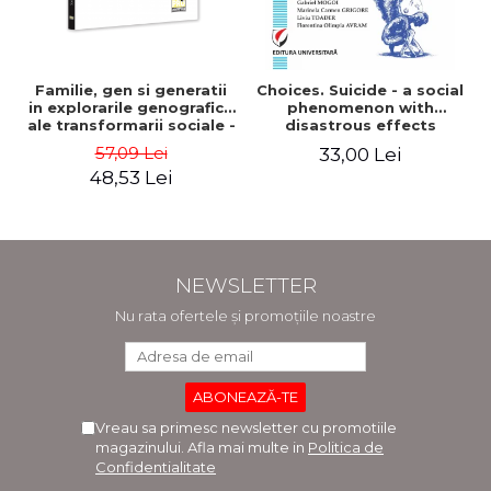
Familie, gen si generatii
Choices. Suicide - a social
in explorarile genografice
phenomenon with
ale transformarii sociale -
disastrous effects
Sorana Mocanu
57,09 Lei
33,00 Lei
48,53 Lei
NEWSLETTER
Nu rata ofertele și promoțiile noastre
Vreau sa primesc newsletter cu promotiile
magazinului. Afla mai multe in
Politica de
Confidentialitate