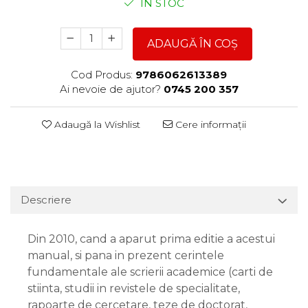
ÎN STOC
ADAUGĂ ÎN COȘ
Cod Produs:
9786062613389
Ai nevoie de ajutor?
0745 200 357
Adaugă la Wishlist
Cere informații
Descriere
Din 2010, cand a aparut prima editie a acestui
manual, si pana in prezent cerintele
fundamentale ale scrierii academice (carti de
stiinta, studii in revistele de specialitate,
rapoarte de cercetare, teze de doctorat,