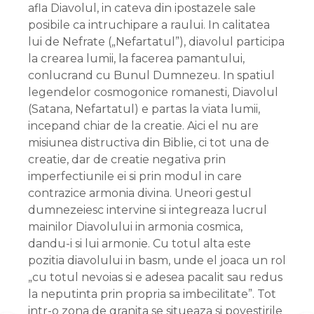
afla Diavolul, in cateva din ipostazele sale
posibile ca intruchipare a raului. In calitatea
lui de Nefrate („Nefartatul”), diavolul participa
la crearea lumii, la facerea pamantului,
conlucrand cu Bunul Dumnezeu. In spatiul
legendelor cosmogonice romanesti, Diavolul
(Satana, Nefartatul) e partas la viata lumii,
incepand chiar de la creatie. Aici el nu are
misiunea distructiva din Biblie, ci tot una de
creatie, dar de creatie negativa prin
imperfectiunile ei si prin modul in care
contrazice armonia divina. Uneori gestul
dumnezeiesc intervine si integreaza lucrul
mainilor Diavolului in armonia cosmica,
dandu-i si lui armonie. Cu totul alta este
pozitia diavolului in basm, unde el joaca un rol
„cu totul nevoias si e adesea pacalit sau redus
la neputinta prin propria sa imbecilitate”. Tot
intr-o zona de granita se situeaza si povestirile