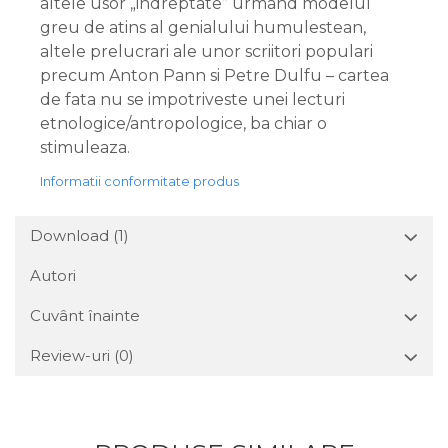
altele usor „indreptate” urmand modelul
greu de atins al genialului humulestean,
altele prelucrari ale unor scriitori populari
precum Anton Pann si Petre Dulfu – cartea
de fata nu se impotriveste unei lecturi
etnologice/antropologice, ba chiar o
stimuleaza.
Informatii conformitate produs
Download (1)
Autori
Cuvânt înainte
Review-uri
(0)