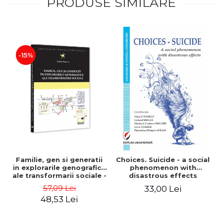
PRODUSE SIMILARE
-15%
Familie, gen si generatii
Choices. Suicide - a social
in explorarile genografice
phenomenon with
ale transformarii sociale -
disastrous effects
Sorana Mocanu
57,09 Lei
33,00 Lei
48,53 Lei