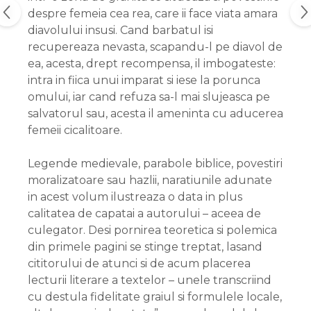
despre femeia cea rea, care ii face viata amara
diavolului insusi. Cand barbatul isi
recupereaza nevasta, scapandu-l pe diavol de
ea, acesta, drept recompensa, il imbogateste:
intra in fiica unui imparat si iese la porunca
omului, iar cand refuza sa-l mai slujeasca pe
salvatorul sau, acesta il ameninta cu aducerea
femeii cicalitoare.
Legende medievale, parabole biblice, povestiri
moralizatoare sau hazlii, naratiunile adunate
in acest volum ilustreaza o data in plus
calitatea de capatai a autorului – aceea de
culegator. Desi pornirea teoretica si polemica
din primele pagini se stinge treptat, lasand
cititorului de atunci si de acum placerea
lecturii literare a textelor – unele transcriind
cu destula fidelitate graiul si formulele locale,