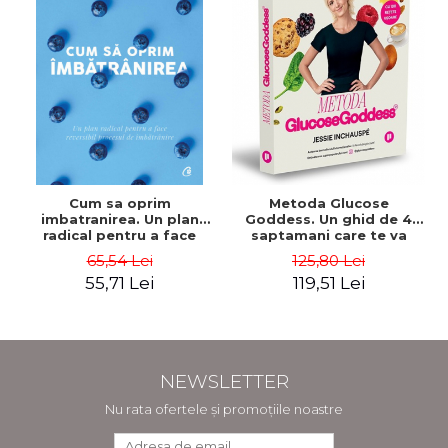
Cum sa oprim
Metoda Glucose
imbatranirea. Un plan
Goddess. Un ghid de 4
radical pentru a face
saptamani care te va
reversibil procesul de
ajuta sa-ti reduci poftele,
65,54 Lei
125,80 Lei
imbatranire. Editia a V-a -
sa-ti recapeti energia si
55,71 Lei
119,51 Lei
Jean Carper
sa te simti minunat -
Jessie Inchauspe
NEWSLETTER
Nu rata ofertele și promoțiile noastre