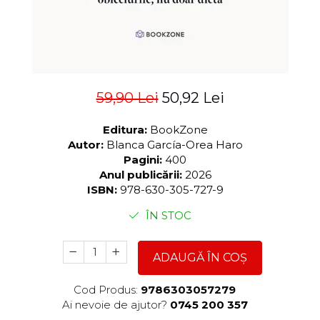
59,90 Lei
50,92 Lei
Editura:
BookZone
Autor:
Blanca García-Orea Haro
Pagini:
400
Anul publicării:
2026
ISBN:
978-630-305-727-9
ÎN STOC
ADAUGĂ ÎN COȘ
Cod Produs:
9786303057279
Ai nevoie de ajutor?
0745 200 357