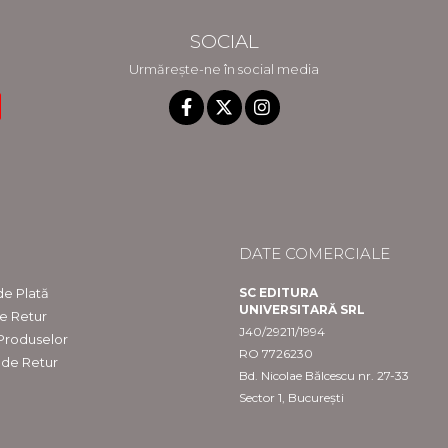
SOCIAL
Urmărește-ne în social media
DATE COMERCIALE
e Plată
SC EDITURA
UNIVERSITARĂ SRL
de Retur
J40/29211/1994
 Produselor
RO 7726230
 de Retur
Bd. Nicolae Bălcescu nr. 27-33
Sector 1, București