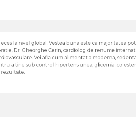
deces la nivel global. Vestea buna este ca majoritatea pot
peratie, Dr. Gheorghe Cerin, cardiolog de renume internatio
ardiovasculare. Vei afla cum alimentatia moderna, sedentar
ntru a tine sub control hipertensiunea, glicemia, colesterol
u rezultate.