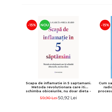
-15%
NOU
-15%
Scapa de inflamatie in 5 saptamani.
Cum sa
Metoda revolutionara care iti
radi
schimba obiceiurile, nu doar dieta -
procesu
Blanca García-Orea Haro
50,92 Lei
59,90 Lei