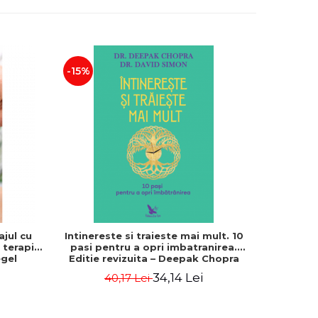
-15%
-15%
ajul cu
Intinereste si traieste mai mult. 10
Medici
n terapia
pasi pentru a opri imbatranirea.
modern
egel
Editie revizuita – Deepak Chopra
34,14 Lei
40,17 Lei
4