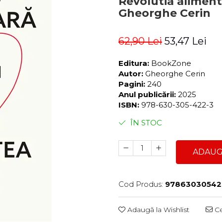
Revolutia alimenta
Gheorghe Cerin
62,90 Lei
53,47 Lei
Editura:
BookZone
Autor:
Gheorghe Cerin
Pagini:
240
Anul publicării:
2025
ISBN:
978-630-305-422-3
ÎN STOC
ADAUG
Cod Produs:
97863030542
Adaugă la Wishlist
Ce