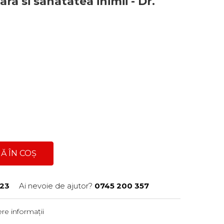
ra si sanatatea inimii - Dr.
Ă ÎN COȘ
23
Ai nevoie de ajutor?
0745 200 357
re informații