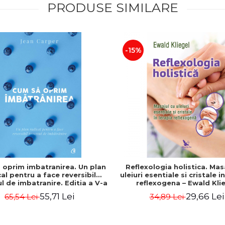
PRODUSE SIMILARE
-15%
 oprim imbatranirea. Un plan
Reflexologia holistica. Mas
cal pentru a face reversibil
uleiuri esentiale si cristale i
l de imbatranire. Editia a V-a
reflexogena – Ewald Kli
- Jean Carper
55,71 Lei
29,66 Lei
65,54 Lei
34,89 Lei