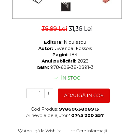
36,89 Lei
31,36 Lei
Editura:
Niculescu
Autor:
Gwendal Fossois
Pagini:
184
Anul publicării:
2023
ISBN:
978-606-38-0891-3
ÎN STOC
ADAUGĂ ÎN COȘ
Cod Produs:
9786063808913
Ai nevoie de ajutor?
0745 200 357
Adaugă la Wishlist
Cere informații