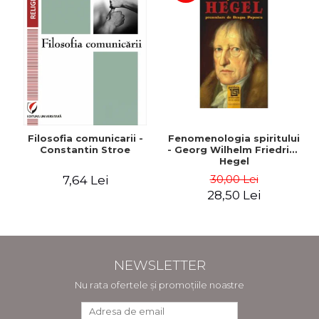
Filosofia comunicarii -
Fenomenologia spiritului
Constantin Stroe
- Georg Wilhelm Friedrich
Hegel
30,00 Lei
7,64 Lei
28,50 Lei
NEWSLETTER
Nu rata ofertele și promoțiile noastre