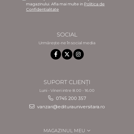
magazinului. Afla mai multe in
Politica de
Confidentialitate
SOCIAL
Urmărește-ne în social media
SUPORT CLIENȚI
Luni - Vineri intre 8.00 - 16.00
0745 200 357
vanzari@editurauniversitara.ro
MAGAZINUL MEU