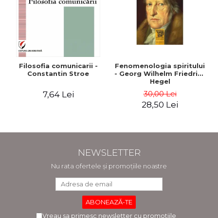
Filosofia comunicarii -
Fenomenologia spiritului
Constantin Stroe
- Georg Wilhelm Friedrich
Hegel
30,00 Lei
7,64 Lei
28,50 Lei
NEWSLETTER
Nu rata ofertele și promoțiile noastre
Vreau sa primesc newsletter cu promotiile