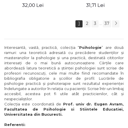
32,00 Lei
31,71 Lei
1
2
3
37
...
Interesantă, vastă, practică, colecţia “
Psihologie
” are două
ramuri: una teoretică adresată cu precădere studenţilor şi
masteranzilor la psihologie şi una practică, destinată cititorilor
interesaţi de o mai bună autocunoaştere. Cărţile care
abordează latura teoretică a ştiinţei psihologiei sunt scrise de
profesori recunoscuţi, cele mai multe fiind recomandate în
bibliografia obligatorie a şcolilor de profil. Lucrările de
psihologie practică şi psihoterapie sunt rezultatul experienţei
îndelungate a autorilor în relaţia cu pacienţii. Scrise într-un limbaj
accesibil, acestea pot fi utile atât practicienilor, cât şi
nespecialiştilor.
Colecţia este coordonată de
Prof. univ dr. Eugen Avram,
Facultatea de Psihologie si Stiintele Educatiei,
Universitatea din Bucuresti.
Referenti: