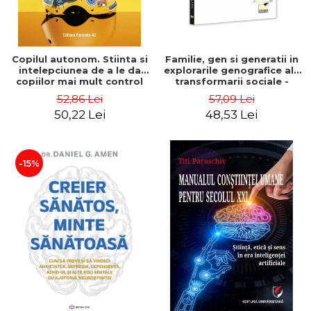
Copilul autonom. Stiinta si
Familie, gen si generatii in
intelepciunea de a le da
explorarile genografice ale
copiilor mai mult control
transformarii sociale -
asupra vietii lor - Dr.
Sorana Mocanu
52,86 Lei
57,09 Lei
William Stixrud, Ned
50,22 Lei
48,53 Lei
Johnson
-15%