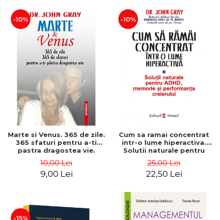
-10%
-10%
Marte si Venus. 365 de zile.
Cum sa ramai concentrat
365 sfaturi pentru a-ti
intr-o lume hiperactiva.
pastra dragostea vie.
Solutii naturale pentru
Editia a II-a - Dr. John Gray
ADHD, memorie si
10,00 Lei
25,00 Lei
performanta creoerului -
9,00 Lei
22,50 Lei
Dr. John Gray
-15%