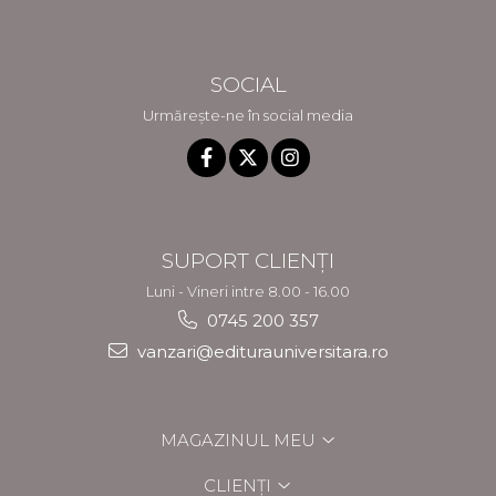
SOCIAL
Urmărește-ne în social media
SUPORT CLIENȚI
Luni - Vineri intre 8.00 - 16.00
0745 200 357
vanzari@editurauniversitara.ro
MAGAZINUL MEU
CLIENȚI