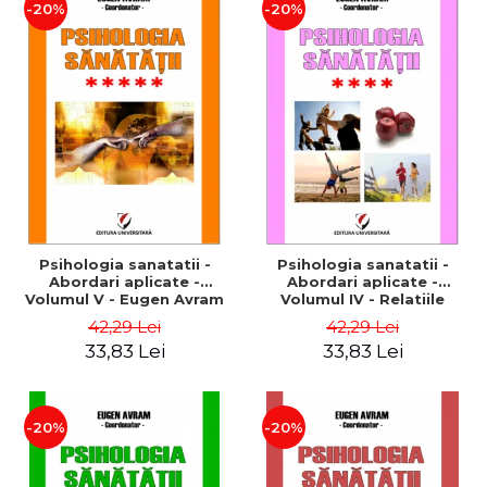
-20%
-20%
Psihologia sanatatii -
Psihologia sanatatii -
Abordari aplicate -
Abordari aplicate -
Volumul V - Eugen Avram
Volumul IV - Relatiile
interumane si sanatatea:
42,29 Lei
42,29 Lei
Modele si practici - Eugen
33,83 Lei
33,83 Lei
Avram
-20%
-20%