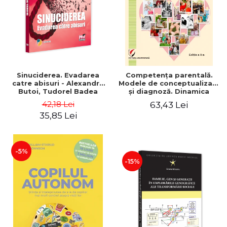
Sinuciderea. Evadarea
Competența parentală.
catre abisuri - Alexandru
Modele de conceptualizare
Butoi, Tudorel Badea
și diagnoză. Dinamica
Butoi, Cristian Stan,
grupului familial
42,18 Lei
63,43 Lei
Valentin Iftenie, Ioana
35,85 Lei
Teodora Butoi-Put
-5%
-15%