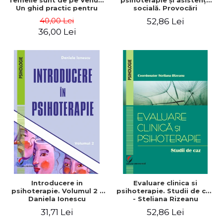
femeile sunt de pe Venus.
psihoterapie şi asistenţă
Un ghid practic pentru
socială. Provocări
imbunatatirea comunicarii
contemporane
40,00 Lei
52,86 Lei
si pentru obtinerea
36,00 Lei
rezultatelor dorite in
relatiile dumneavoastra -
Dr. Gray John
Introducere in
Evaluare clinica si
psihoterapie. Volumul 2 -
psihoterapie. Studii de caz
Daniela Ionescu
- Steliana Rizeanu
31,71 Lei
52,86 Lei