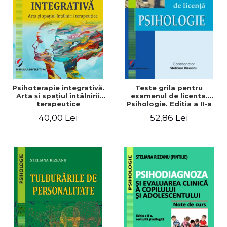
ADMINISTRATIVE
Cum Cumpăr
ȘTIINȚE ECONOMICE
Livrare
ȘTIINȚE EXACTE
Politica de Retur
EDUCAȚIE FIZICĂ ȘI SPORT
Formular de Retur
PREUNIVERSITARIA
Distribuitori
TIMP LIBER
ÎN CURS DE APARIȚIE
Psihoterapie integrativă.
Teste grila pentru
Arta şi spaţiul întâlnirii
examenul de licenta.
NOUTĂȚI
terapeutice
Psihologie. Editia a II-a
revizuita si adaugita
PACHETE DE STUDIU
40,00 Lei
52,86 Lei
PROMOȚIILE LUNII
ULTIMELE EXEMPLARE