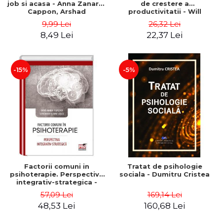
job si acasa - Anna Zanardi
de crestere a
Cappon, Arshad
productivitatii - Will
Moscogiuri
Declair, Bao Dinh , Jerome
9,99 Lei
26,32 Lei
Dumont
8,49 Lei
22,37 Lei
-15%
-5%
Factorii comuni in
Tratat de psihologie
psihoterapie. Perspectiva
sociala - Dumitru Cristea
integrativ-strategica -
Ileana Loredana Viscu,
57,09 Lei
169,14 Lei
Oana-Maria Popescu
48,53 Lei
160,68 Lei