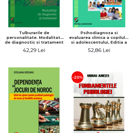
Tulburarile de
Psihodiagnoza si
personalitate. Modalitati
evaluarea clinica a copilului
de diagnostic si tratament
si adolescentului, Editia a
II-a, revizuita si adaugita
42,29 Lei
52,86 Lei
-20%