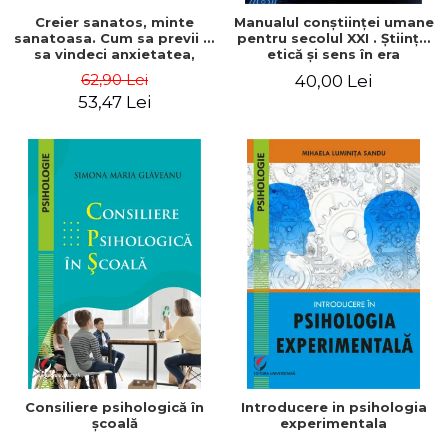
Creier sanatos, minte
Manualul conştiinţei umane
sanatoasa. Cum sa previi si
pentru secolul XXI . Știinţă,
sa vindeci anxietatea,
etică şi sens în era
depresia, dependenta,
inteligenţei artificiale
62,90 Lei
40,00 Lei
ADHD-ul si alte boli
53,47 Lei
mintale cu ajutorul
neurostiintei - Dr. Daniel G.
Amen
Consiliere psihologică în
Introducere in psihologia
şcoală
experimentala