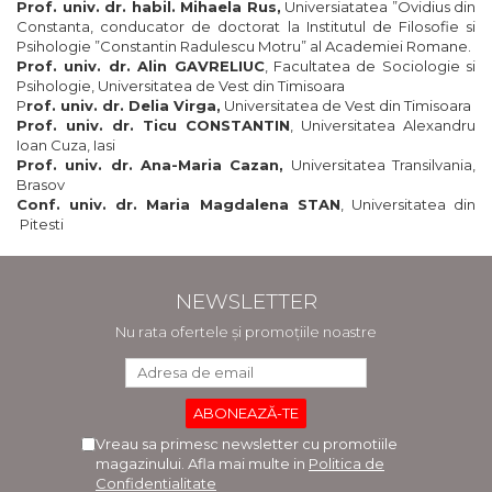
Prof. univ. dr. habil. Mihaela Rus,
Universiatatea ”Ovidius din
Constanta, conducator de doctorat la Institutul de Filosofie si
Psihologie ”Constantin Radulescu Motru” al Academiei Romane.
Prof. univ. dr. Alin GAVRELIUC
, Facultatea de Sociologie si
Psihologie, Universitatea de Vest din Timisoara
P
rof. univ. dr. Delia Virga,
Universitatea de Vest din Timisoara
Prof. univ. dr. Ticu CONSTANTIN
, Universitatea Alexandru
Ioan Cuza, Iasi
Prof. univ. dr. Ana-Maria Cazan,
Universitatea Transilvania,
Brasov
Conf. univ. dr. Maria Magdalena STAN
, Universitatea din
Pitesti
NEWSLETTER
Nu rata ofertele și promoțiile noastre
Vreau sa primesc newsletter cu promotiile
magazinului. Afla mai multe in
Politica de
Confidentialitate