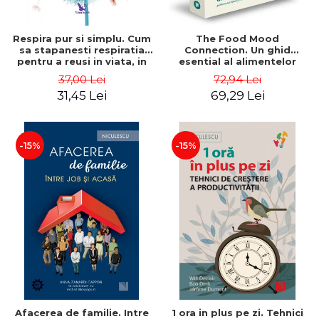
Respira pur si simplu. Cum
The Food Mood
sa stapanesti respiratia
Connection. Un ghid
pentru a reusi in viata, in
esential al alimentelor
dragoste, in afaceri si nu
uimitoare care lupta cu
37,00 Lei
72,94 Lei
numai – Dan Brulé
depresia, anxietatea, OCD,
31,45 Lei
69,29 Lei
ADHD si multe altele - Dr.
Uma Naidoo
-15%
-15%
Afacerea de familie. Intre
1 ora in plus pe zi. Tehnici