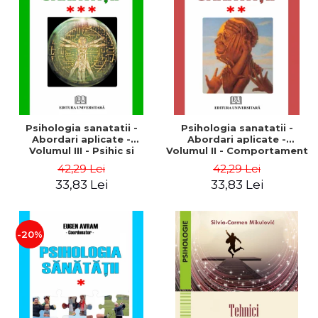
Psihologia sanatatii -
Psihologia sanatatii -
Abordari aplicate -
Abordari aplicate -
Volumul III - Psihic si
Volumul II - Comportament
somatic - Eugen Avram
dezadaptativ - Eugen
42,29 Lei
42,29 Lei
Avram
33,83 Lei
33,83 Lei
-20%