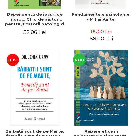
Dependenta de jocuri de
Fundamentele psihologiei
noroc. Ghid de ajutor
- Mihai Anitei
pentru jucatorii patologici
de noroc si familiile
85,00 Lei
52,86 Lei
acestora - Steliana Rizeanu
68,00 Lei
(Pintilie)
-10%
NOU
Barbatii sunt de pe Marte,
Repere etice în