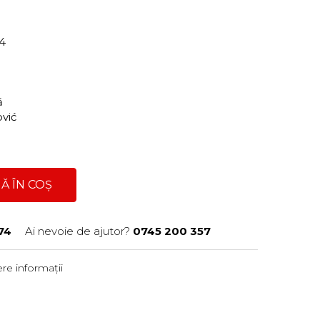
74
ră
ović
Ă ÎN COȘ
74
Ai nevoie de ajutor?
0745 200 357
re informații