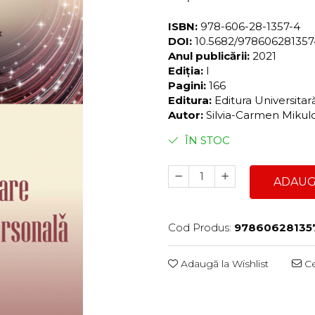
ISBN:
978-606-28-1357-4
DOI:
10.5682/97860628135
Anul publicării:
2021
Ediția:
I
Pagini:
166
Editura:
Editura Universita
Autor:
Silvia-Carmen Mikul
ÎN STOC
ADAUG
Cod Produs:
97860628135
Adaugă la Wishlist
Ce