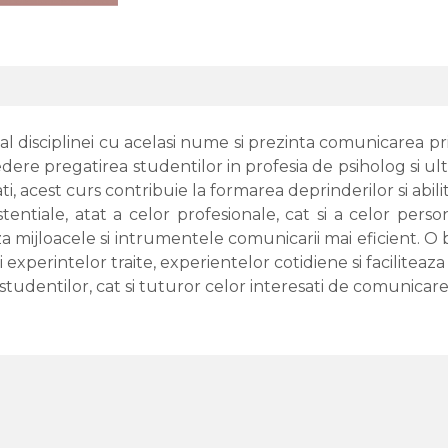
al disciplinei cu acelasi nume si prezinta comunicarea pri
dere pregatirea studentilor in profesia de psiholog si ult
i, acest curs contribuie la formarea deprinderilor si abil
xistentiale, atat a celor profesionale, cat si a celor per
iliza mijloacele si intrumentele comunicarii mai eficient
 experintelor traite, experientelor cotidiene si faciliteaz
 studentilor, cat si tuturor celor interesati de comunicare