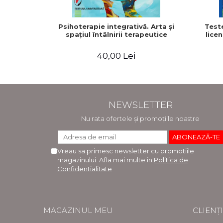
Psihoterapie integrativă. Arta şi
Test
spaţiul întâlnirii terapeutice
licen
40,00 Lei
NEWSLETTER
Nu rata ofertele și promoțiile noastre
Vreau sa primesc newsletter cu promotiile
magazinului. Afla mai multe in
Politica de
Confidentialitate
MAGAZINUL MEU
CLIENȚI