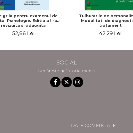
e grila pentru examenul de
Tulburarile de personalit
ta. Psihologie. Editia a II-a
Modalitati de diagnosti
revizuita si adaugita
tratament
52,86 Lei
42,29 Lei
SOCIAL
Urmărește-ne în social media
DATE COMERCIALE