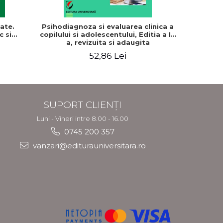
ate.
Psihodiagnoza si evaluarea clinica a
Dependent
c si
copilului si adolescentului, Editia a II-
de ajutor
a, revizuita si adaugita
de noro
Stel
52,86 Lei
SUPORT CLIENȚI
Luni - Vineri intre 8.00 - 16.00
0745 200 357
vanzari@editurauniversitara.ro