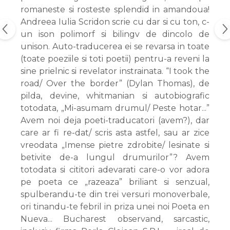
romaneste si rosteste splendid in amandoua!
Andreea Iulia Scridon scrie cu dar si cu ton, c-
un ison polimorf si bilingv de dincolo de
unison. Auto-traducerea ei se revarsa in toate
(toate poeziile si toti poetii) pentru-a reveni la
sine prielnic si revelator instrainata. “I took the
road/ Over the border” (Dylan Thomas), de
pilda, devine, whitmanian si autobiografic
totodata, „Mi-asumam drumul/ Peste hotar...”
Avem noi deja poeti-traducatori (avem?), dar
care ar fi re-dat/ scris asta astfel, sau ar zice
vreodata „Imense pietre zdrobite/ lesinate si
betivite de-a lungul drumurilor”? Avem
totodata si cititori adevarati care-o vor adora
pe poeta ce „razeaza” briliant si senzual,
spulberandu-te din trei versuri monoverbale,
ori tinandu-te febril in priza unei noi Poeta en
Nueva... Bucharest observand, sarcastic,