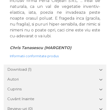
inclusiv firma Perla Clejean S.R.L. ... ireal de
naturala, ca un val de vegetatie inventiv-
elastica, iata, poezia ne invadeaza peste
noapte orasul poluat. E frageda inca (gracila,
nu fragila), si pururi hiper-sensibila, dar nimic si
nimeni nu o poate opri, caci cine este viu este
cu-adevarat o va iubi.
Chris Tanasescu (MARGENTO)
Informatii conformitate produs
Download (1)
Autori
Cuprins
Cuvânt înainte
Review-uri
(0)