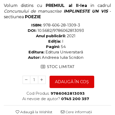
Volum distins cu
PREMIUL al II-lea
in cadrul
Concursului de manuscrise
IMPLINESTE UN VIS
-
sectiunea
POEZIE
ISBN:
978-606-28-1309-3
DOI:
10.5682/9786062813093
Anul publicării:
2021
Ediția:
I
Pagini:
54
Editura:
Editura Universitară
Autor:
Andreea Iulia Scridon
STOC LIMITAT
ADAUGĂ ÎN COȘ
Cod Produs:
9786062813093
Ai nevoie de ajutor?
0745 200 357
Adaugă la Wishlist
Cere informații