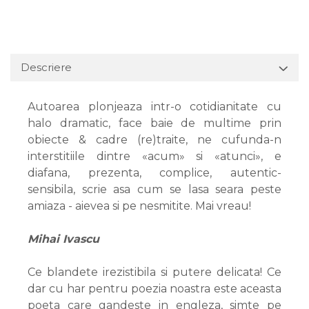
Descriere
Autoarea plonjeaza intr-o cotidianitate cu
halo dramatic, face baie de multime prin
obiecte & cadre (re)traite, ne cufunda-n
interstitiile dintre «acum» si «atunci», e
diafana, prezenta, complice, autentic-
sensibila, scrie asa cum se lasa seara peste
amiaza - aievea si pe nesmitite. Mai vreau!
Mihai Ivascu
Ce blandete irezistibila si putere delicata! Ce
dar cu har pentru poezia noastra este aceasta
poeta care gandeste in engleza, simte pe