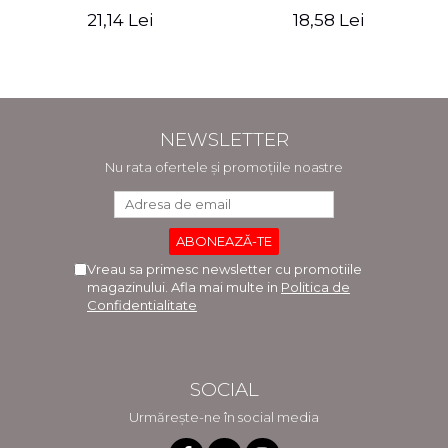
Asociatiei Poetilor din
Ifrim
21,14 Lei
18,58 Lei
Kansai
NEWSLETTER
Nu rata ofertele și promoțiile noastre
Vreau sa primesc newsletter cu promotiile
magazinului. Afla mai multe in
Politica de
Confidentialitate
SOCIAL
Urmărește-ne în social media