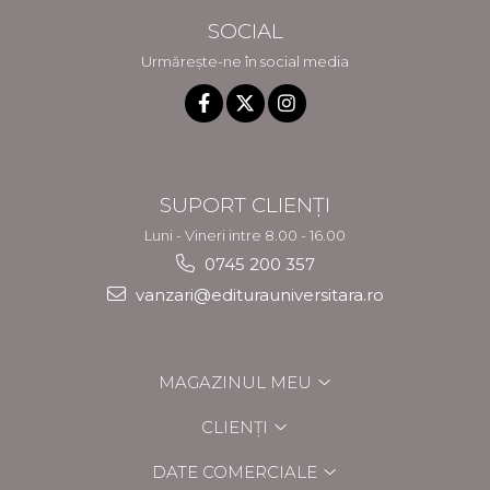
SOCIAL
Urmărește-ne în social media
SUPORT CLIENȚI
Luni - Vineri intre 8.00 - 16.00
0745 200 357
vanzari@editurauniversitara.ro
MAGAZINUL MEU
CLIENȚI
DATE COMERCIALE