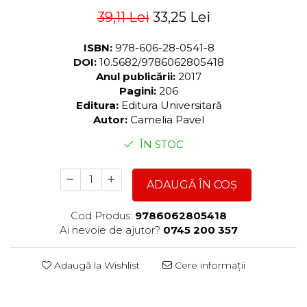
39,11 Lei
33,25 Lei
ISBN:
978-606-28-0541-8
DOI:
10.5682/9786062805418
Anul publicării:
2017
Pagini:
206
Editura:
Editura Universitară
Autor:
Camelia Pavel
ÎN STOC
ADAUGĂ ÎN COȘ
Cod Produs:
9786062805418
Ai nevoie de ajutor?
0745 200 357
Adaugă la Wishlist
Cere informații