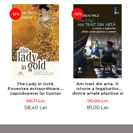
-15%
-10%
The Lady in Gold.
Am trait din arta. O
Povestea extraordinara a
istorie a legaturilor
capodoperei lui Gustav
dintre artele plastice si
Klimt. Portretul lui Adele
comert - Andreas Wild
68,71 Lei
90,00 Lei
Bloch-Bauer - Anne-Marie
58,40 Lei
81,00 Lei
O’Connor