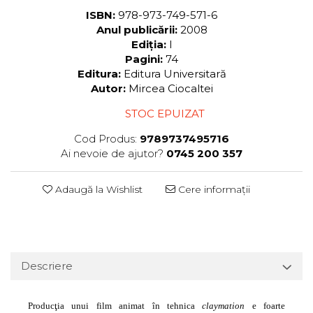
ISBN:
978-973-749-571-6
Anul publicării:
2008
Ediția:
I
Pagini:
74
Editura:
Editura Universitară
Autor:
Mircea Ciocaltei
STOC EPUIZAT
Cod Produs:
9789737495716
Ai nevoie de ajutor?
0745 200 357
Adaugă la Wishlist
Cere informații
Descriere
Producţia unui film animat în tehnica
claymation
e foarte