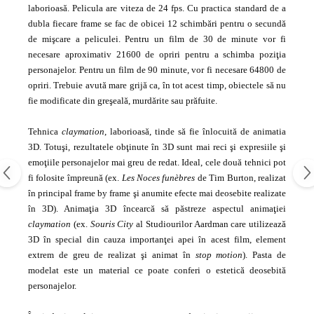
laborioasă. Pelicula are viteza de 24 fps. Cu practica standard de a
dubla fiecare frame se fac de obicei 12 schimbări pentru o secundă
de mişcare a peliculei. Pentru un film de 30 de minute vor fi
necesare aproximativ 21600 de opriri pentru a schimba poziţia
personajelor. Pentru un film de 90 minute, vor fi necesare 64800 de
opriri. Trebuie avută mare grijă ca, în tot acest timp, obiectele să nu
fie modificate din greşeală, murdărite sau prăfuite.
Tehnica
claymation
, laborioasă, tinde să fie înlocuită de animatia
3D. Totuşi, rezultatele obţinute în 3D sunt mai reci şi expresiile şi
emoţiile personajelor mai greu de redat. Ideal, cele două tehnici pot
fi folosite împreună (ex.
Les Noces funèbres
de Tim Burton, realizat
în principal frame by frame şi anumite efecte mai deosebite realizate
în 3D). Animaţia 3D încearcă să păstreze aspectul animaţiei
claymation
(ex.
Souris City
al Studiourilor Aardman care utilizează
3D în special din cauza importanţei apei în acest film, element
extrem de greu de realizat şi animat în
stop motion
). Pasta de
modelat este un material ce poate conferi o estetică deosebită
personajelor.