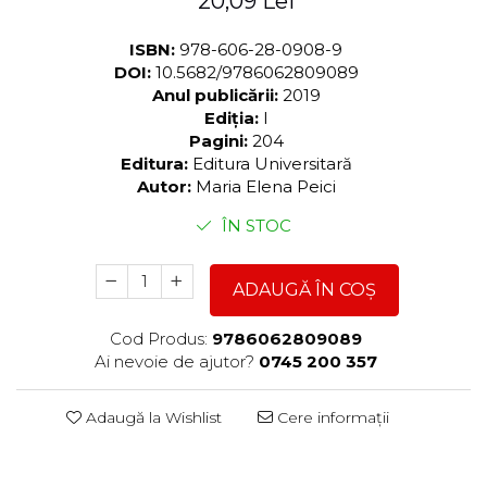
20,09 Lei
ISBN:
978-606-28-0908-9
DOI:
10.5682/9786062809089
Anul publicării:
2019
Ediția:
I
Pagini:
204
Editura:
Editura Universitară
Autor:
Maria Elena Peici
ÎN STOC
ADAUGĂ ÎN COȘ
Cod Produs:
9786062809089
Ai nevoie de ajutor?
0745 200 357
Adaugă la Wishlist
Cere informații