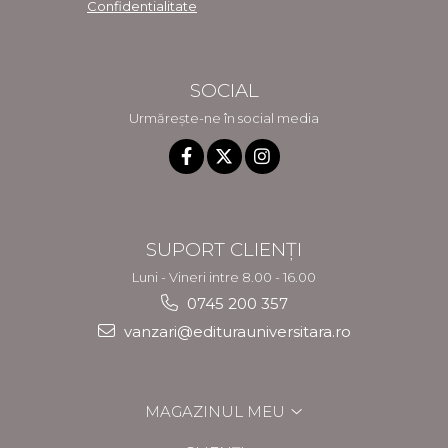
Confidentialitate
SOCIAL
Urmărește-ne în social media
SUPORT CLIENȚI
Luni - Vineri intre 8.00 - 16.00
0745 200 357
vanzari@editurauniversitara.ro
MAGAZINUL MEU