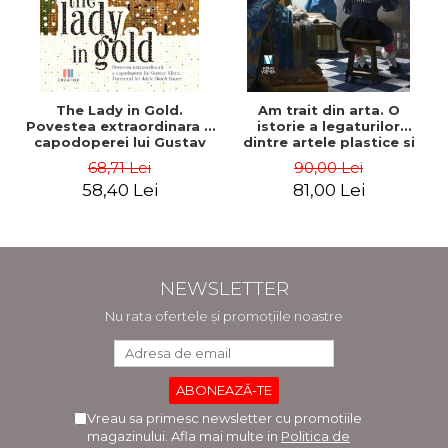
The Lady in Gold.
Am trait din arta. O
Povestea extraordinara a
istorie a legaturilor
capodoperei lui Gustav
dintre artele plastice si
Klimt. Portretul lui Adele
comert - Andreas Wild
68,71 Lei
90,00 Lei
Bloch-Bauer - Anne-Marie
58,40 Lei
81,00 Lei
O’Connor
NEWSLETTER
Nu rata ofertele și promoțiile noastre
Vreau sa primesc newsletter cu promotiile
magazinului. Afla mai multe in
Politica de