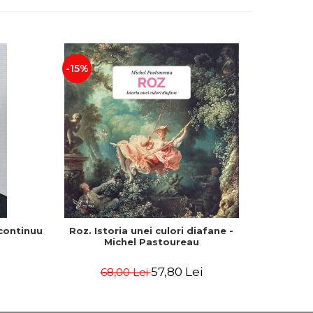
-15%
 continuu
Roz. Istoria unei culori diafane -
Feeria d
Michel Pastoureau
57,80 Lei
68,00 Lei