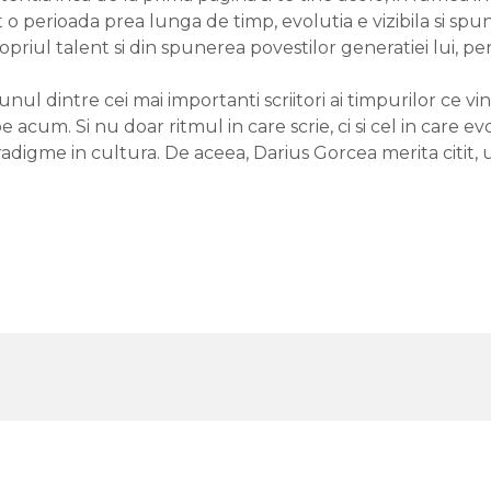
 o perioada prea lunga de timp, evolutia e vizibila si sp
priul talent si din spunerea povestilor generatiei lui, pen
nul dintre cei mai importanti scriitori ai timpurilor ce vi
e acum. Si nu doar ritmul in care scrie, ci si cel in care e
radigme in cultura. De aceea, Darius Gorcea merita citit, 