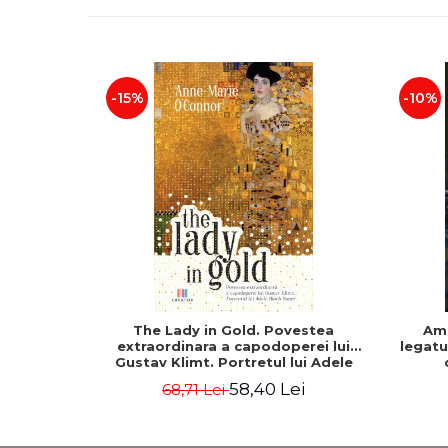
-15%
-10%
The Lady in Gold. Povestea
Am 
extraordinara a capodoperei lui
legatur
Gustav Klimt. Portretul lui Adele
Bloch-Bauer - Anne-Marie O’Connor
58,40 Lei
68,71 Lei