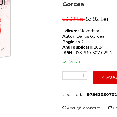
Gorcea
63,32 Lei
53,82 Lei
Editura:
Neverland
Autor:
Darius Gorcea
Pagini:
416
Anul publicării:
2024
ISBN:
978-630-307-029-2
ÎN STOC
ADAUG
Cod Produs:
97863030702
Adaugă la Wishlist
Ce