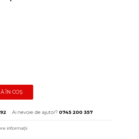
Ă ÎN COȘ
92
Ai nevoie de ajutor?
0745 200 357
re informații