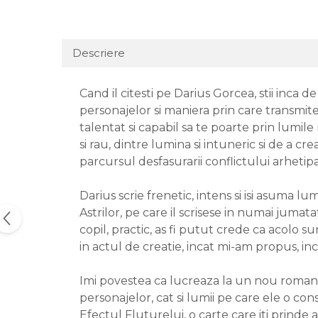
Descriere
Cand il citesti pe Darius Gorcea, stii inca d
personajelor si maniera prin care transmite
talentat si capabil sa te poarte prin lumil
si rau, dintre lumina si intuneric si de a cre
parcursul desfasurarii conflictului arhetipa
Darius scrie frenetic, intens si isi asuma
Astrilor, pe care il scrisese in numai juma
copil, practic, as fi putut crede ca acolo s
in actul de creatie, incat mi-am propus, in
Imi povestea ca lucreaza la un nou roman, u
personajelor, cat si lumii pe care ele o co
Efectul Fluturelui, o carte care iti prinde a