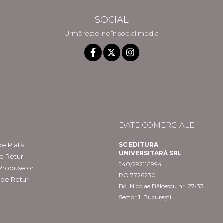
SOCIAL
Urmărește-ne în social media
DATE COMERCIALE
e Plată
SC EDITURA
UNIVERSITARĂ SRL
de Retur
J40/29211/1994
 Produselor
RO 7726230
 de Retur
Bd. Nicolae Bălcescu nr. 27-33
Sector 1, București