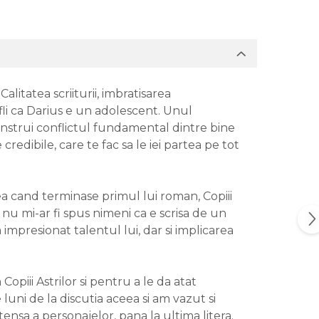
alitatea scriiturii, imbratisarea
fli ca Darius e un adolescent. Unul
construi conflictul fundamental dintre bine
 credibile, care te fac sa le iei partea pe tot
ea cand terminase primul lui roman, Copiii
 nu mi-ar fi spus nimeni ca e scrisa de un
 impresionat talentul lui, dar si implicarea
piii Astrilor si pentru a le da atat
luni de la discutia aceea si am vazut si
tensa a personajelor, pana la ultima litera.