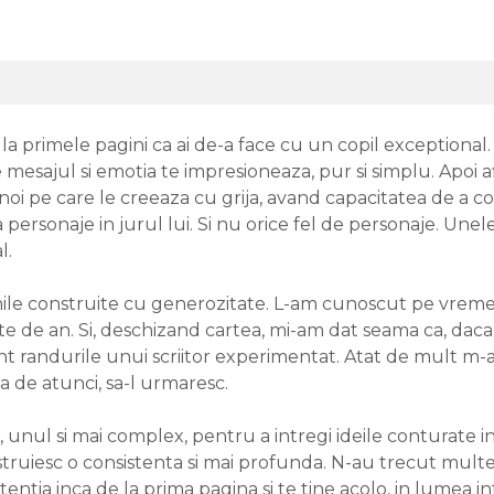
e la primele pagini ca ai de-a face cu un copil exceptional. C
 mesajul si emotia te impresioneaza, pur si simplu. Apoi a
e noi pe care le creeaza cu grija, avand capacitatea de a 
a personaje in jurul lui. Si nu orice fel de personaje. Unele
l.
 lumile construite cu generozitate. L-am cunoscut pe vrem
tate de an. Si, deschizand cartea, mi-am dat seama ca, daca
unt randurile unui scriitor experimentat. Atat de mult m-a
ca de atunci, sa-l urmaresc.
nul si mai complex, pentru a intregi ideile conturate in Co
nstruiesc o consistenta si mai profunda. N-au trecut multe 
tentia inca de la prima pagina si te tine acolo, in lumea in