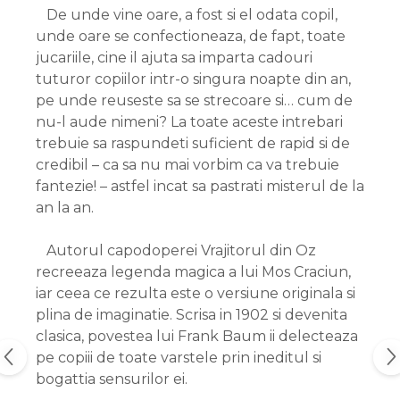
De unde vine oare, a fost si el odata copil,
unde oare se confectioneaza, de fapt, toate
jucariile, cine il ajuta sa imparta cadouri
tuturor copiilor intr-o singura noapte din an,
pe unde reuseste sa se strecoare si… cum de
nu-l aude nimeni? La toate aceste intrebari
trebuie sa raspundeti suficient de rapid si de
credibil – ca sa nu mai vorbim ca va trebuie
fantezie! – astfel incat sa pastrati misterul de la
an la an.
Autorul capodoperei Vrajitorul din Oz
recreeaza legenda magica a lui Mos Craciun,
iar ceea ce rezulta este o versiune originala si
plina de imaginatie. Scrisa in 1902 si devenita
clasica, povestea lui Frank Baum ii delecteaza
pe copiii de toate varstele prin ineditul si
bogattia sensurilor ei.