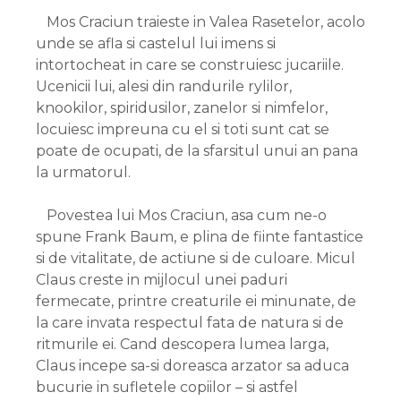
Mos Craciun traieste in Valea Rasetelor, acolo
unde se afla si castelul lui imens si
intortocheat in care se construiesc jucariile.
Ucenicii lui, alesi din randurile rylilor,
knookilor, spiridusilor, zanelor si nimfelor,
locuiesc impreuna cu el si toti sunt cat se
poate de ocupati, de la sfarsitul unui an pana
la urmatorul.
Povestea lui Mos Craciun, asa cum ne-o
spune Frank Baum, e plina de fiinte fantastice
si de vitalitate, de actiune si de culoare. Micul
Claus creste in mijlocul unei paduri
fermecate, printre creaturile ei minunate, de
la care invata respectul fata de natura si de
ritmurile ei. Cand descopera lumea larga,
Claus incepe sa-si doreasca arzator sa aduca
bucurie in sufletele copiilor – si astfel