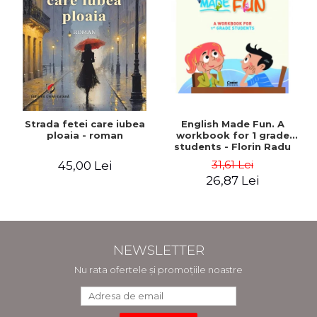
Strada fetei care iubea
English Made Fun. A
ploaia - roman
workbook for 1 grade
students - Florin Radu
Bortes
31,61 Lei
45,00 Lei
26,87 Lei
NEWSLETTER
Nu rata ofertele și promoțiile noastre