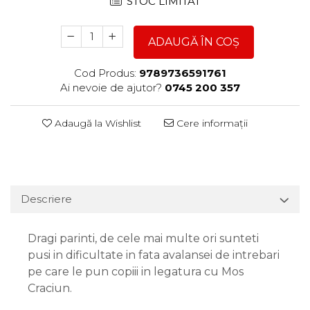
STOC LIMITAT
ADAUGĂ ÎN COȘ
Cod Produs:
9789736591761
Ai nevoie de ajutor?
0745 200 357
Adaugă la Wishlist
Cere informații
Descriere
Dragi parinti, de cele mai multe ori sunteti
pusi in dificultate in fata avalansei de intrebari
pe care le pun copiii in legatura cu Mos
Craciun.