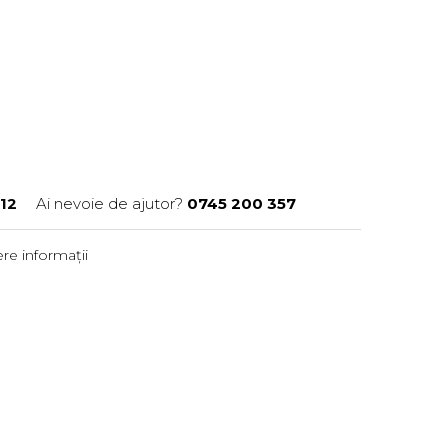
12
Ai nevoie de ajutor?
0745 200 357
re informații