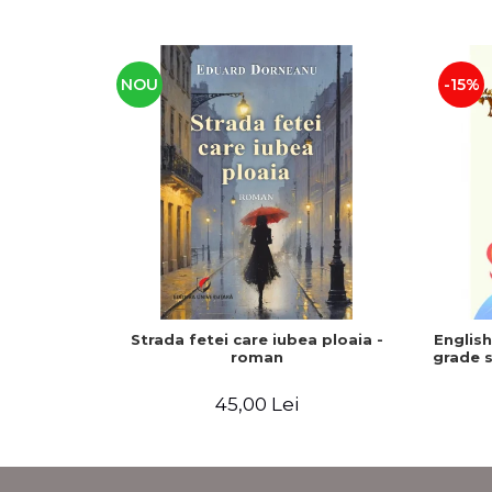
NOU
-15%
Strada fetei care iubea ploaia -
Englis
roman
grade s
45,00 Lei