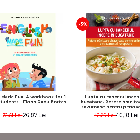
-5%
h Made Fun. A workbook for 1
Lupta cu cancerul incep
tudents - Florin Radu Bortes
bucatarie. Retete hranito
savuroase pentru perioa
tratament si recuperare - 
26,87 Lei
40,18 Lei
31,61 Lei
42,29 Lei
Katz, Mat Edelson