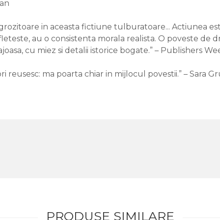
fan
rozitoare in aceasta fictiune tulburatoare... Actiunea este
ufleteste, au o consistenta morala realista. O poveste de
joasa, cu miez si detalii istorice bogate.” – Publishers We
tori reusesc: ma poarta chiar in mijlocul povestii.” – Sara
PRODUSE SIMILARE