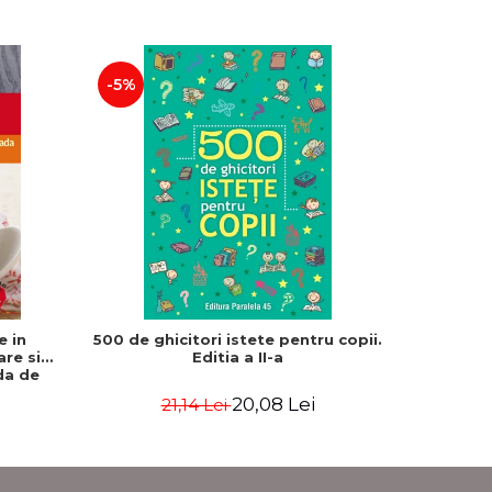
-5%
-15%
e in
500 de ghicitori istete pentru copii.
Franklin 
are si
Editia a II-a
Bou
da de
Rebecca
20,08 Lei
21,14 Lei
3