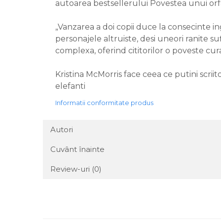
autoarea bestsellerului Povestea unui or
„Vanzarea a doi copii duce la consecinte ing
personajele altruiste, desi uneori ranite s
complexa, oferind cititorilor o poveste cura
Kristina McMorris face ceea ce putini scrii
elefanti
Informatii conformitate produs
Autori
Cuvânt înainte
Review-uri
(0)