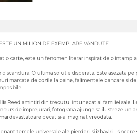
ESTE UN MILION DE EXEMPLARE VANDUTE
at o carte, este un fenomen literar inspirat de o intampla
o scandura. O ultima solutie disperata. Este asezata pe 
uri marcate de cozile la paine, falimentele bancare si de vi
mposibile.
lis Reed amintiri din trecutul intunecat al familiei sale. Le
oncurs de imprejurari, fotografia ajunge sa ilustreze un art
fi mai devastatoare decat si-a imaginat vreodata.
t temele universale ale pierderii si izbavirii... sincere s