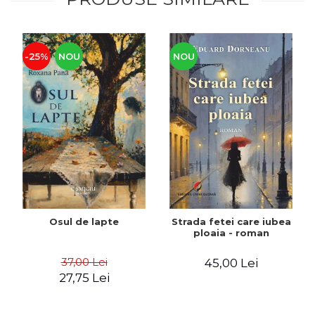
-25%
NOU
NOU
Osul de lapte
Strada fetei care iubea
ploaia - roman
37,00 Lei
45,00 Lei
27,75 Lei