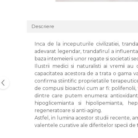
Descriere
Inca de la inceputurile civilizatiei, tra
adevarat legendar, trandafirul a influentat is
baza intemeierii unor regate si societati se
Ilustrii medici si naturalisti ai vremii a
capacitatea acestora de a trata o gama var
confirma stiintific proprietatile terapeuti
de compusi bioactivi cum ar fi: polifenolii,
dintre care putem enumera: antioxidanta, 
hipoglicemianta si hipolipemianta, hepat
regeneratoare si anti-aging.
Astfel, in lumina acestor studii recente, am
valentele curative ale diferitelor specii de 