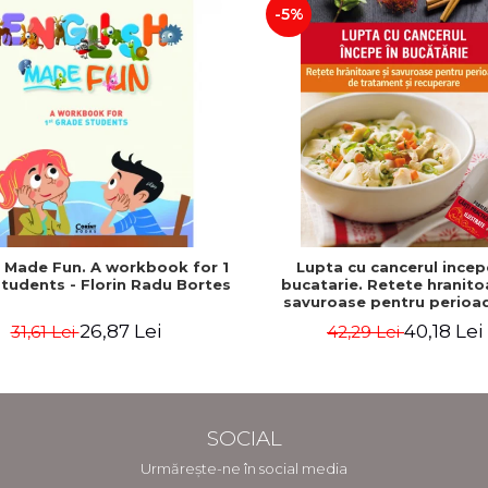
-5%
h Made Fun. A workbook for 1
Lupta cu cancerul incep
tudents - Florin Radu Bortes
bucatarie. Retete hranito
savuroase pentru perioa
tratament si recuperare - 
26,87 Lei
40,18 Lei
31,61 Lei
42,29 Lei
Katz, Mat Edelson
SOCIAL
Urmărește-ne în social media