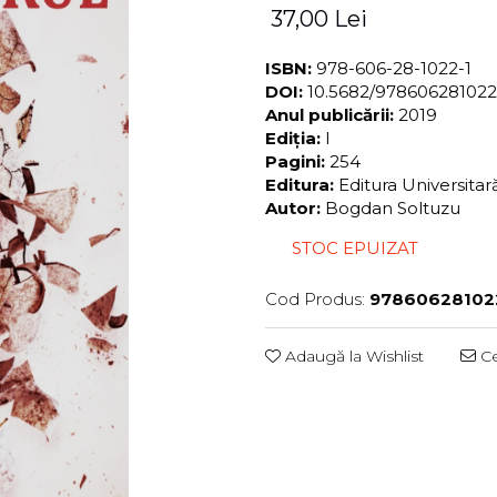
37,00 Lei
ISBN:
978-606-28-1022-1
DOI:
10.5682/97860628102
Anul publicării:
2019
Ediția:
I
Pagini:
254
Editura:
Editura Universita
Autor:
Bogdan Soltuzu
STOC EPUIZAT
Cod Produs:
97860628102
Adaugă la Wishlist
Ce