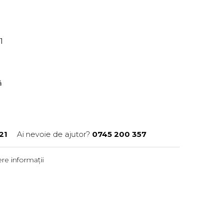
21
ră
21
Ai nevoie de ajutor?
0745 200 357
re informații