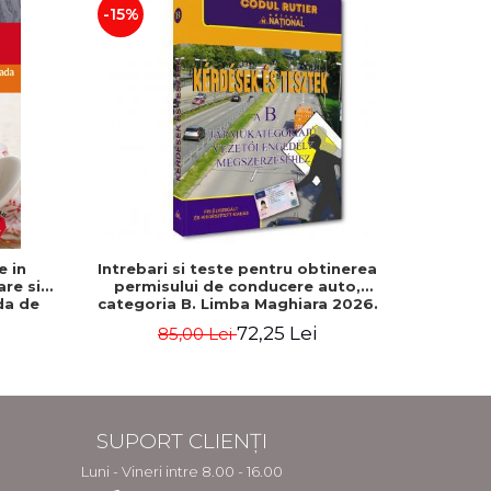
-15%
-5%
e in
Intrebari si teste pentru obtinerea
500 de gh
are si
permisului de conducere auto,
da de
categoria B. Limba Maghiara 2026.
Rebecca
Editie revizuita si adaugita
72,25 Lei
85,00 Lei
2
SUPORT CLIENȚI
Luni - Vineri intre 8.00 - 16.00