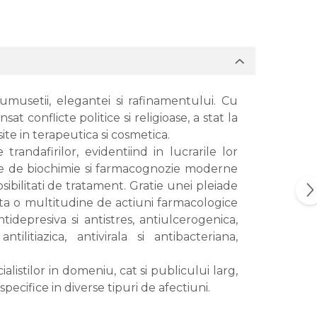
rumusetii, elegantei si rafinamentului. Cu
sat conflicte politice si religioase, a stat la
site in terapeutica si cosmetica.
trandafirilor, evidentiind in lucrarile lor
diile de biochimie si farmacognozie moderne
sibilitati de tratament. Gratie unei pleiade
ezinta o multitudine de actiuni farmacologice
idepresiva si antistres, antiulcerogenica,
ilitiazica, antivirala si antibacteriana,
alistilor in domeniu, cat si publicului larg,
specifice in diverse tipuri de afectiuni.