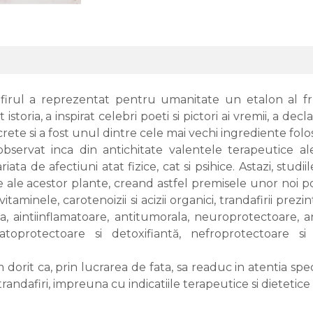
ndafirul a reprezentat pentru umanitate un etalon al f
toria, a inspirat celebri poeti si pictori ai vremii, a declan
crete si a fost unul dintre cele mai vechi ingrediente folo
u observat inca din antichitate valentele terapeutice ale 
iata de afectiuni atat fizice, cat si psihice. Astazi, stu
ce ale acestor plante, creand astfel premisele unor noi po
 vitaminele, carotenoizii si acizii organici, trandafirii pr
aintiinflamatoare, antitumorala, neuroprotectoare, ant
oprotectoare si detoxifiantă, nefroprotectoare si ant
 dorit ca, prin lucrarea de fata, sa readuc in atentia speci
trandafiri, impreuna cu indicatiile terapeutice si dietetice 