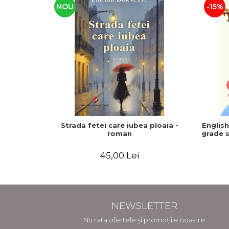
NOU
-15%
Strada fetei care iubea ploaia -
Englis
roman
grade s
45,00 Lei
NEWSLETTER
Nu rata ofertele și promoțiile noastre