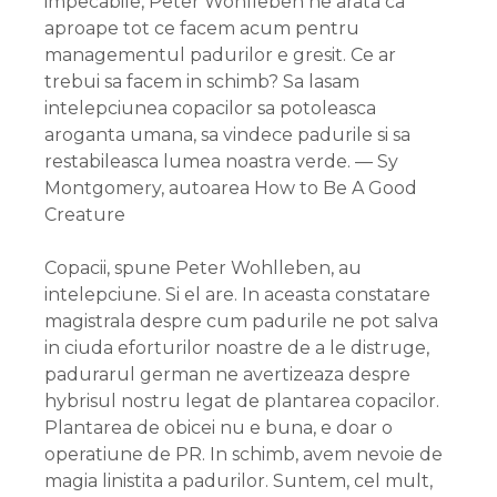
impecabile, Peter Wohlleben ne arata ca
aproape tot ce facem acum pentru
managementul padurilor e gresit. Ce ar
trebui sa facem in schimb? Sa lasam
intelepciunea copacilor sa potoleasca
aroganta umana, sa vindece padurile si sa
restabileasca lumea noastra verde. — Sy
Montgomery, autoarea How to Be A Good
Creature
Copacii, spune Peter Wohlleben, au
intelepciune. Si el are. In aceasta constatare
magistrala despre cum padurile ne pot salva
in ciuda eforturilor noastre de a le distruge,
padurarul german ne avertizeaza despre
hybrisul nostru legat de plantarea copacilor.
Plantarea de obicei nu e buna, e doar o
operatiune de PR. In schimb, avem nevoie de
magia linistita a padurilor. Suntem, cel mult,