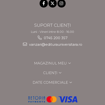
SUPORT CLIENȚI
Luni - Vineri intre 8.00 - 16.00
0745 200 357
vanzari@editurauniversitara.ro
MAGAZINUL MEU
CLIENȚI
DATE COMERCIALE