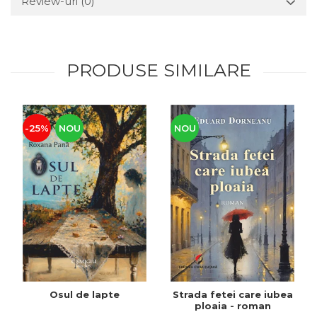
Review-uri
(0)
PRODUSE SIMILARE
-25%
NOU
NOU
Osul de lapte
Strada fetei care iubea
ploaia - roman