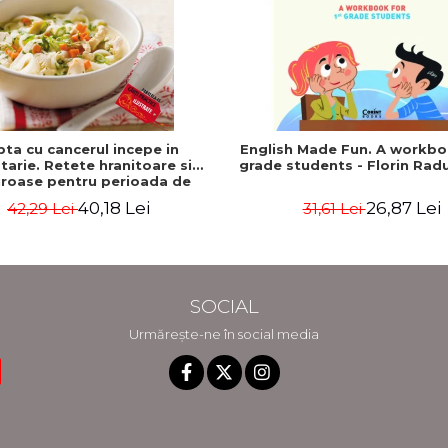
pta cu cancerul incepe in
English Made Fun. A workbo
tarie. Retete hranitoare si
grade students - Florin Rad
roase pentru perioada de
ent si recuperare - Rebecca
40,18 Lei
26,87 Lei
42,29 Lei
31,61 Lei
Katz, Mat Edelson
SOCIAL
Urmărește-ne în social media