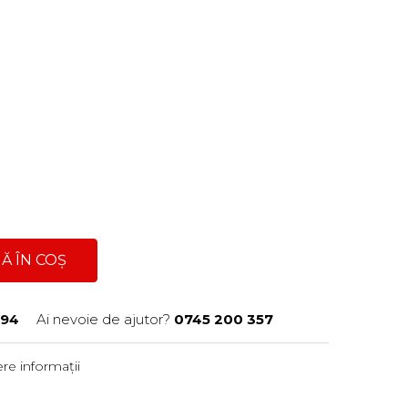
Ă ÎN COȘ
694
Ai nevoie de ajutor?
0745 200 357
re informații