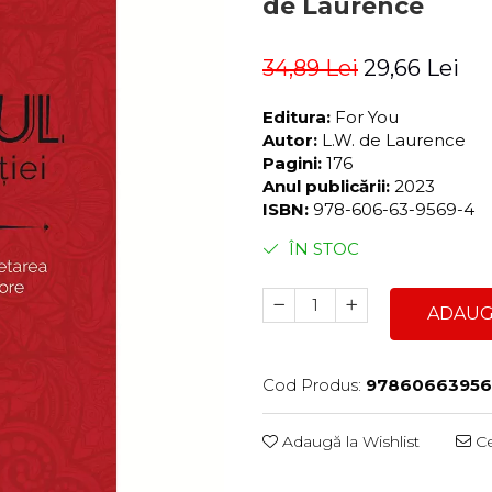
de Laurence
34,89 Lei
29,66 Lei
Editura:
For You
Autor:
L.W. de Laurence
Pagini:
176
Anul publicării:
2023
ISBN:
978-606-63-9569-4
ÎN STOC
ADAUG
Cod Produs:
9786066395
Adaugă la Wishlist
Ce