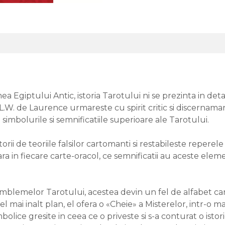
 Egiptului Antic, istoria Tarotului ni se prezinta in detali
 L.W. de Laurence urmareste cu spirit critic si discernaman
simbolurile si semnificatiile superioare ale Tarotului.
rii de teoriile falsilor cartomanti si restabileste reperel
a in fiecare carte-oracol, ce semnificatii au aceste eleme
mblemelor Tarotului, acestea devin un fel de alfabet care
 mai inalt plan, el ofera o «Cheie» a Misterelor, intr-o ma
bolice gresite in ceea ce o priveste si s-a conturat o istor