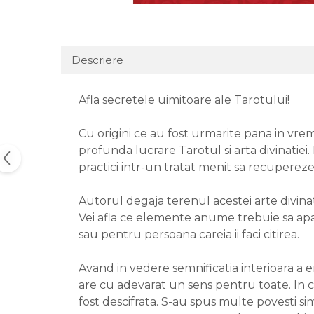
Descriere
Afla secretele uimitoare ale Tarotului!
Cu origini ce au fost urmarite pana in vremea
profunda lucrare Tarotul si arta divinatiei.
practici intr-un tratat menit sa recupereze 
Autorul degaja terenul acestei arte divinato
Vei afla ce elemente anume trebuie sa apar
sau pentru persoana careia ii faci citirea.
Avand in vedere semnificatia interioara a e
are cu adevarat un sens pentru toate. In cel
fost descifrata. S-au spus multe povesti sim