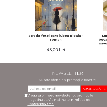
Strada fetei care iubea ploaia -
Lu
roman
buca
savu
tratam
45,00 Lei
NEWSLETTER
Nu rata ofertele și promoțiile noastre
Vreau sa primesc newsletter cu promotiile
magazinului. Afla mai multe in
Politica de
Confidentialitate