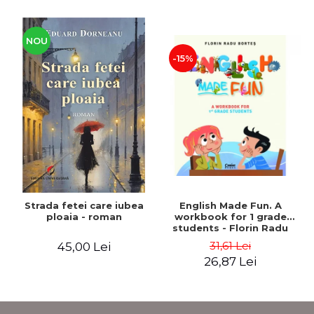
NOU
-15%
Strada fetei care iubea
English Made Fun. A
ploaia - roman
workbook for 1 grade
students - Florin Radu
Bortes
31,61 Lei
45,00 Lei
26,87 Lei