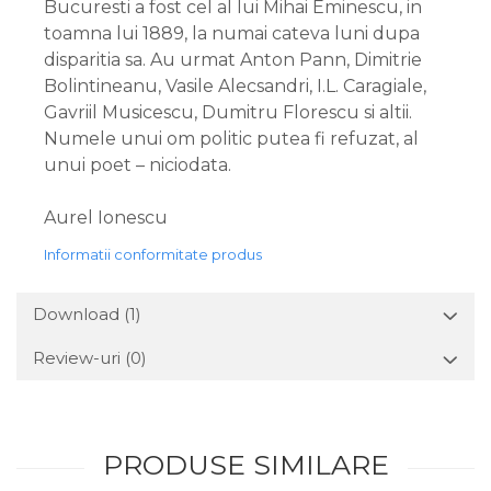
Bucuresti a fost cel al lui Mihai Eminescu, in
toamna lui 1889, la numai cateva luni dupa
disparitia sa. Au urmat Anton Pann, Dimitrie
Bolintineanu, Vasile Alecsandri, I.L. Caragiale,
Gavriil Musicescu, Dumitru Florescu si altii.
Numele unui om politic putea fi refuzat, al
unui poet – niciodata.
Aurel Ionescu
Informatii conformitate produs
Download (1)
Review-uri
(0)
PRODUSE SIMILARE