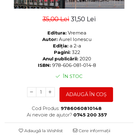
35,00 Lei
31,50 Lei
Editura:
Vremea
Autor:
Aurel Ionescu
Ediția:
a 2-a
Pagini:
322
Anul publicării:
2020
ISBN:
978-606-081-014-8
ÎN STOC
ADAUGĂ ÎN COȘ
Cod Produs:
9786060810148
Ai nevoie de ajutor?
0745 200 357
Adaugă la Wishlist
Cere informații