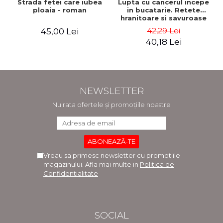
Strada fetei care iubea
Lupta cu cancerul incepe
ploaia - roman
in bucatarie. Retete
hranitoare si savuroase
pentru perioada de
42,29 Lei
45,00 Lei
tratament si recuperare -
40,18 Lei
Rebecca Katz, Mat
Edelson
NEWSLETTER
Nu rata ofertele și promoțiile noastre
Vreau sa primesc newsletter cu promotiile
magazinului. Afla mai multe in
Politica de
Confidentialitate
SOCIAL