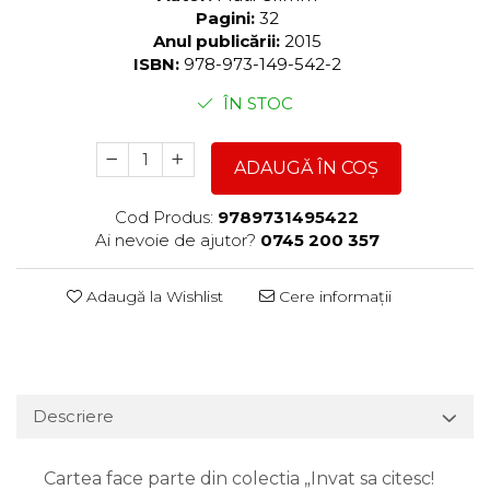
Pagini:
32
Anul publicării:
2015
ISBN:
978-973-149-542-2
ÎN STOC
ADAUGĂ ÎN COȘ
Cod Produs:
9789731495422
Ai nevoie de ajutor?
0745 200 357
Adaugă la Wishlist
Cere informații
Descriere
Cartea face parte din colectia „Invat sa citesc!