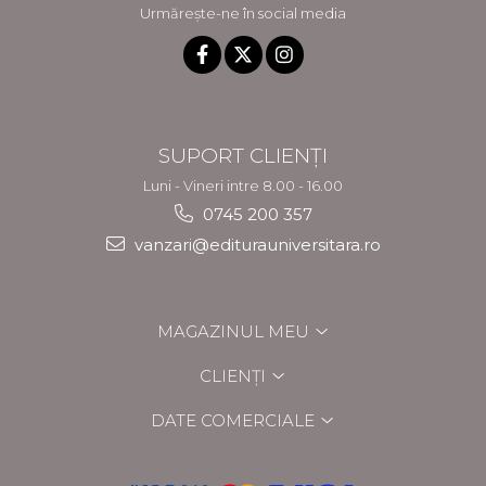
Urmărește-ne în social media
SUPORT CLIENȚI
Luni - Vineri intre 8.00 - 16.00
0745 200 357
vanzari@editurauniversitara.ro
MAGAZINUL MEU
CLIENȚI
DATE COMERCIALE