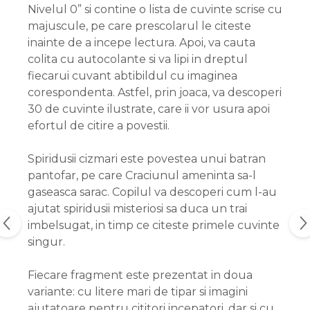
Nivelul 0” si contine o lista de cuvinte scrise cu
majuscule, pe care prescolarul le citeste
inainte de a incepe lectura. Apoi, va cauta
colita cu autocolante si va lipi in dreptul
fiecarui cuvant abtibildul cu imaginea
corespondenta. Astfel, prin joaca, va descoperi
30 de cuvinte ilustrate, care ii vor usura apoi
efortul de citire a povestii.
Spiridusii cizmari este povestea unui batran
pantofar, pe care Craciunul ameninta sa-l
gaseasca sarac. Copilul va descoperi cum l-au
ajutat spiridusii misteriosi sa duca un trai
imbelsugat, in timp ce citeste primele cuvinte
singur.
Fiecare fragment este prezentat in doua
variante: cu litere mari de tipar si imagini
ajutatoare pentru cititori incepatori, dar si cu