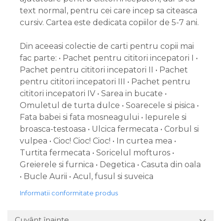
text normal, pentru cei care incep sa citeasca
cursiv. Cartea este dedicata copiilor de 5-7 ani.
Din aceeasi colectie de carti pentru copii mai
fac parte: • Pachet pentru cititori incepatori I •
Pachet pentru cititori incepatori II • Pachet
pentru cititori incepatori III • Pachet pentru
cititori incepatori IV • Sarea in bucate •
Omuletul de turta dulce • Soarecele si pisica •
Fata babei si fata mosneagului • Iepurele si
broasca-testoasa • Ulcica fermecata • Corbul si
vulpea • Cioc! Cioc! Cioc! • In curtea mea •
Turtita fermecata • Soricelul mofturos •
Greierele si furnica • Degetica • Casuta din oala
• Bucle Aurii • Acul, fusul si suveica
Informatii conformitate produs
Cuvânt înainte