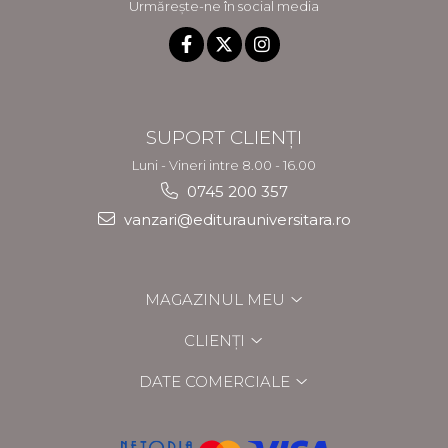
Urmărește-ne în social media
SUPORT CLIENȚI
Luni - Vineri intre 8.00 - 16.00
0745 200 357
vanzari@editurauniversitara.ro
MAGAZINUL MEU
CLIENȚI
DATE COMERCIALE