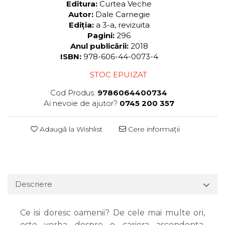
Editura:
Curtea Veche
Autor:
Dale Carnegie
Ediția:
a 3-a, revizuita
Pagini:
296
Anul publicării:
2018
ISBN:
978-606-44-0073-4
STOC EPUIZAT
Cod Produs:
9786064400734
Ai nevoie de ajutor?
0745 200 357
Adaugă la Wishlist
Cere informații
Descriere
Ce isi doresc oamenii? De cele mai multe ori,
este vorba despre o cariera ascendenta,