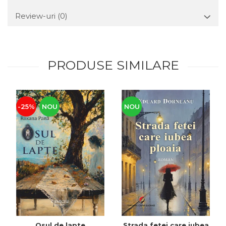
Review-uri
(0)
PRODUSE SIMILARE
-25%
NOU
NOU
Osul de lapte
Strada fetei care iubea