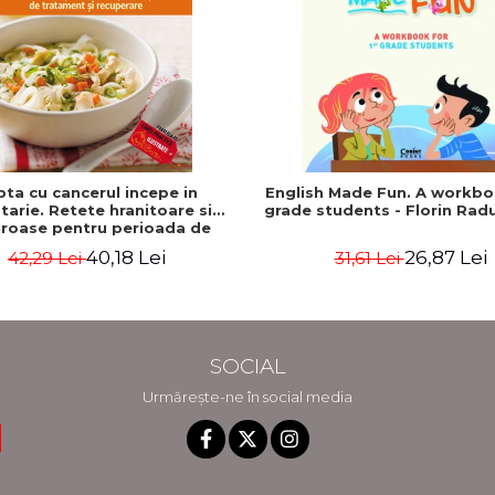
pta cu cancerul incepe in
English Made Fun. A workbo
tarie. Retete hranitoare si
grade students - Florin Rad
roase pentru perioada de
ent si recuperare - Rebecca
40,18 Lei
26,87 Lei
42,29 Lei
31,61 Lei
Katz, Mat Edelson
SOCIAL
Urmărește-ne în social media