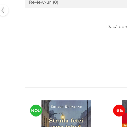
Review-uri
(0)
Dacă dore
NOU
-5%