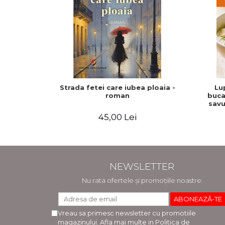
Strada fetei care iubea ploaia -
Lu
roman
buca
savu
tratam
45,00 Lei
NEWSLETTER
Nu rata ofertele și promoțiile noastre
Vreau sa primesc newsletter cu promotiile
magazinului. Afla mai multe in
Politica de