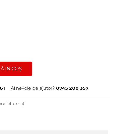
Ă ÎN COȘ
61
Ai nevoie de ajutor?
0745 200 357
re informații