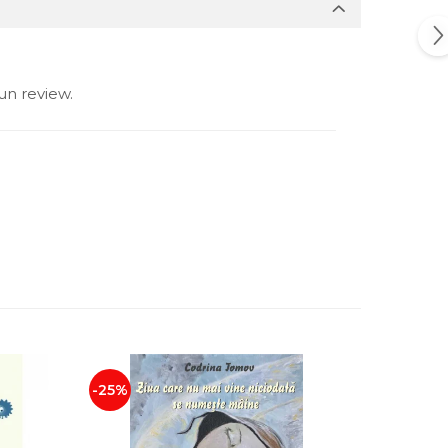
un review.
-25%