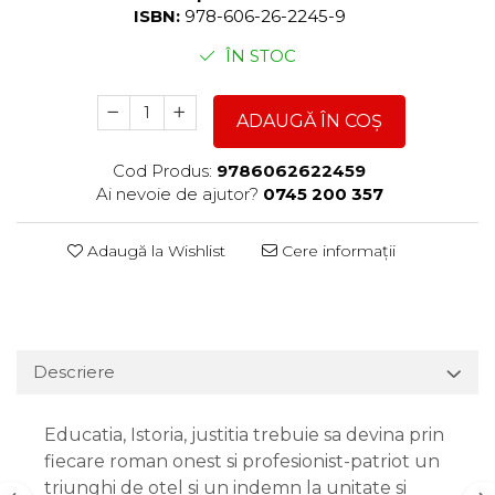
ISBN:
978-606-26-2245-9
ÎN STOC
ADAUGĂ ÎN COȘ
Cod Produs:
9786062622459
Ai nevoie de ajutor?
0745 200 357
Adaugă la Wishlist
Cere informații
Descriere
Educatia, Istoria, justitia trebuie sa devina prin
fiecare roman onest si profesionist-patriot un
triunghi de otel si un indemn la unitate si