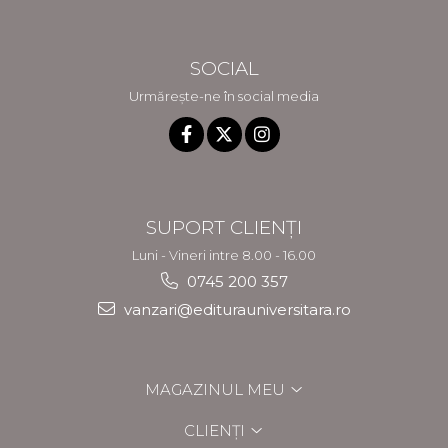
SOCIAL
Urmărește-ne în social media
SUPORT CLIENȚI
Luni - Vineri intre 8.00 - 16.00
0745 200 357
vanzari@editurauniversitara.ro
MAGAZINUL MEU
CLIENȚI