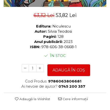
63,32 Lei
53,82 Lei
Editura:
Niculescu
Autor:
Silvia Teodosi
Pagini:
128
Anul publicării:
2023
ISBN:
978-606-38-0668-1
ÎN STOC
ADAUGĂ ÎN COȘ
Cod Produs:
9786063806681
Ai nevoie de ajutor?
0745 200 357
Adaugă la Wishlist
Cere informații