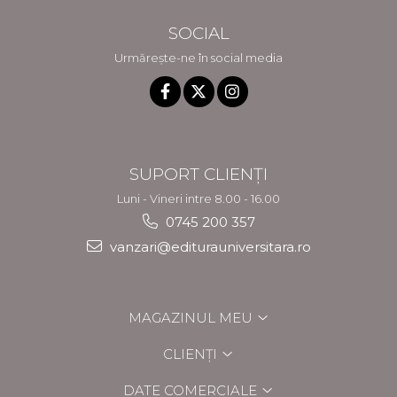
SOCIAL
Urmărește-ne în social media
SUPORT CLIENȚI
Luni - Vineri intre 8.00 - 16.00
0745 200 357
vanzari@editurauniversitara.ro
MAGAZINUL MEU
CLIENȚI
DATE COMERCIALE