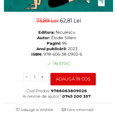
73,89 Lei
62,81 Lei
Editura:
Niculescu
Autor:
Élodie Sillaro
Pagini:
96
Anul publicării:
2023
ISBN:
978-606-38-0902-6
ÎN STOC
ADAUGĂ ÎN COȘ
Cod Produs:
9786063809026
Ai nevoie de ajutor?
0745 200 357
Adaugă la Wishlist
Cere informații