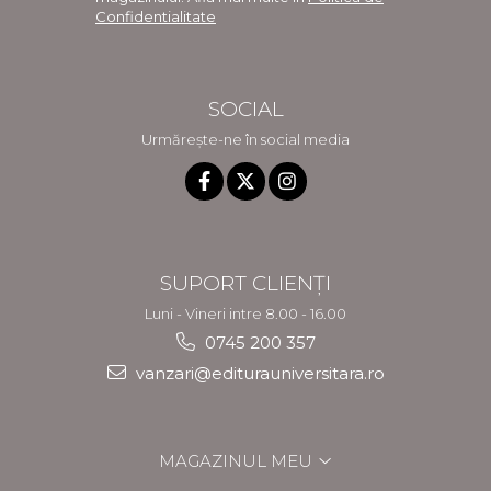
Confidentialitate
SOCIAL
Urmărește-ne în social media
SUPORT CLIENȚI
Luni - Vineri intre 8.00 - 16.00
0745 200 357
vanzari@editurauniversitara.ro
MAGAZINUL MEU