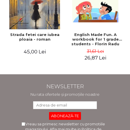
Strada fetei care iubea
English Made Fun. A
ploaia - roman
workbook for 1 grade
students - Florin Radu
Bortes
31,61 Lei
45,00 Lei
26,87 Lei
NEWSLETTER
Nu rata ofertele și promoțiile noastre
Vreau sa primesc newsletter cu promotiile
magazinului. Afla mai multe in
Politica de