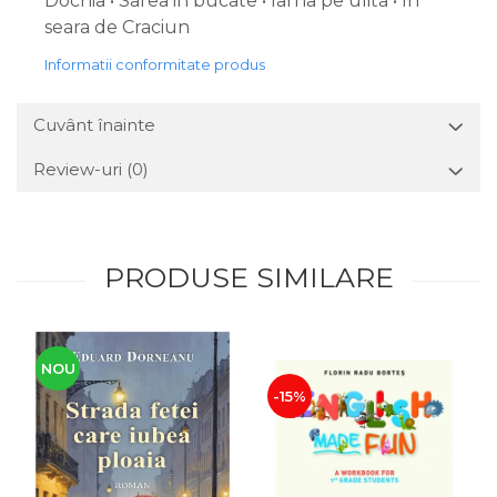
Dochia • Sarea in bucate • Iarna pe ulita • In
seara de Craciun
Informatii conformitate produs
Cuvânt înainte
Review-uri
(0)
PRODUSE SIMILARE
NOU
-15%