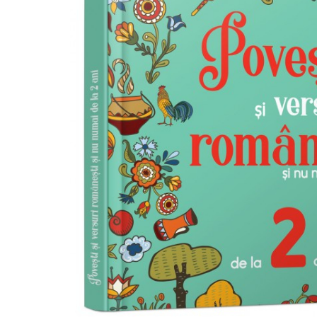
ADMINISTRATIVE
Cum Cumpăr
ȘTIINȚE ECONOMICE
Livrare
ȘTIINȚE EXACTE
Politica de Retur
EDUCAȚIE FIZICĂ ȘI SPORT
Formular de Retur
PREUNIVERSITARIA
Distribuitori
TIMP LIBER
ÎN CURS DE APARIȚIE
NOUTĂȚI
PACHETE DE STUDIU
PROMOȚIILE LUNII
ULTIMELE EXEMPLARE