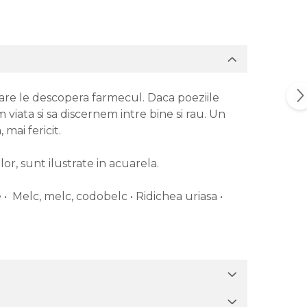
 care le descopera farmecul. Daca poeziile
iata si sa discernem intre bine si rau. Un
 mai fericit.
r, sunt ilustrate in acuarela.
e • Melc, melc, codobelc • Ridichea uriasa •