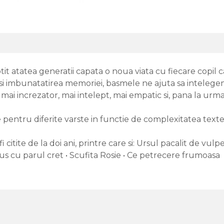
tit atatea generatii capata o noua viata cu fiecare copil
si imbunatatirea memoriei, basmele ne ajuta sa intelegem v
l mai increzator, mai intelept, mai empatic si, pana la urma,
entru diferite varste in functie de complexitatea textelo
 citite de la doi ani, printre care si: Ursul pacalit de vulp
lus cu parul cret • Scufita Rosie • Ce petrecere frumoasa