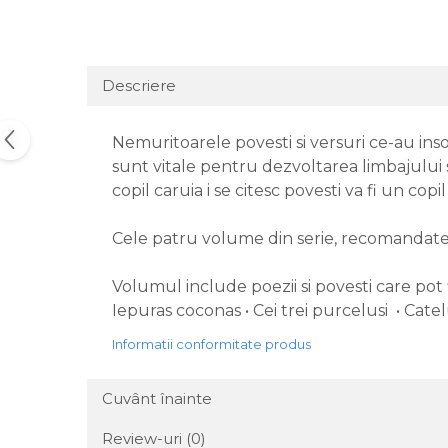
Descriere
Nemuritoarele povesti si versuri ce-au inso
sunt vitale pentru dezvoltarea limbajului 
copil caruia i se citesc povesti va fi un copi
Cele patru volume din serie, recomandate p
Volumul include poezii si povesti care pot fi
Iepuras coconas • Cei trei purcelusi • Cate
Informatii conformitate produs
Cuvânt înainte
Review-uri
(0)