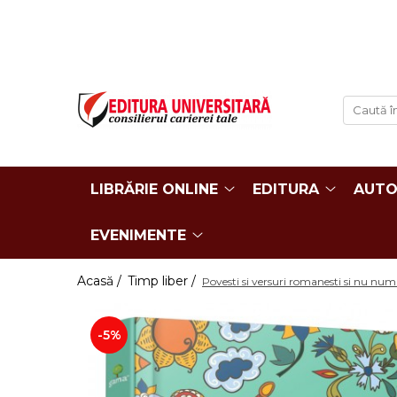
LIBRĂRIE ONLINE
Editura
Evenimente
COLECȚII DE CARTE
Despre noi
Evenimente - Lansări
ISTORIE ȘI ȘTIINȚE POLITICE
Domeniul Științe Umaniste
Interviuri
RELIGIE ȘI FILOSOFIE
Filologie
Regulament Campanii
Promotionale
ARTE - MULTIMEDIA
Religie și filosofie
LIBRĂRIE ONLINE
EDITURA
AUTO
FILOLOGIE
Istorie și științe politice
SOCIOLOGIE ȘI ȘTIINȚELE
Arte și multimedia
COMUNICĂRII
EVENIMENTE
Reviste
PSIHOLOGIE
Proceedings
RELAȚII INTERNAȚIONALE ȘI
Acasă /
Timp liber /
Povesti si versuri romanesti si nu num
DIPLOMAȚIE
Open Access
ȘTIINȚE ALE EDUCAȚIEI
Acreditare CNCS
-5%
PAMÂNTUL - CASA NOASTRĂ
Referenţi
MEDICINĂ
Cariere
ȘTIINȚE JURIDICE ȘI