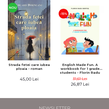
NOU
-15%
Strada fetei care iubea
English Made Fun. A
ploaia - roman
workbook for 1 grade
students - Florin Radu
Bortes
31,61 Lei
45,00 Lei
26,87 Lei
NEWSLETTER