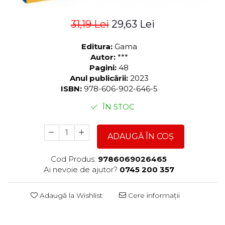
31,19 Lei
29,63 Lei
Editura:
Gama
Autor:
***
Pagini:
48
Anul publicării:
2023
ISBN:
978-606-902-646-5
ÎN STOC
ADAUGĂ ÎN COȘ
Cod Produs:
9786069026465
Ai nevoie de ajutor?
0745 200 357
Adaugă la Wishlist
Cere informații