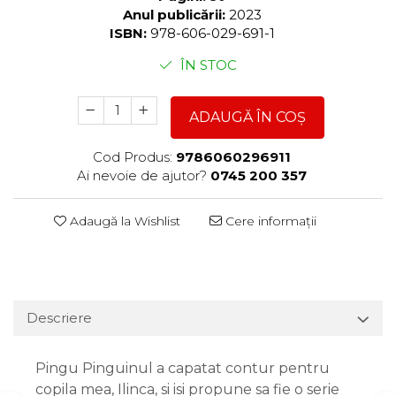
Anul publicării:
2023
ISBN:
978-606-029-691-1
ÎN STOC
ADAUGĂ ÎN COȘ
Cod Produs:
9786060296911
Ai nevoie de ajutor?
0745 200 357
Adaugă la Wishlist
Cere informații
Descriere
Pingu Pinguinul a capatat contur pentru
copila mea, Ilinca, si isi propune sa fie o serie