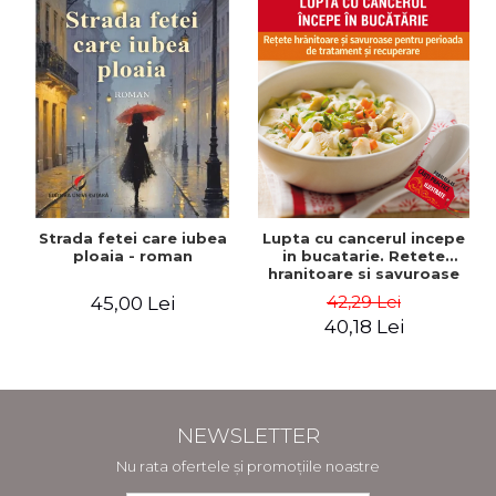
Strada fetei care iubea
Lupta cu cancerul incepe
ploaia - roman
in bucatarie. Retete
hranitoare si savuroase
pentru perioada de
42,29 Lei
45,00 Lei
tratament si recuperare -
40,18 Lei
Rebecca Katz, Mat
Edelson
NEWSLETTER
Nu rata ofertele și promoțiile noastre