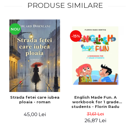
PRODUSE SIMILARE
NOU
-15%
Strada fetei care iubea
English Made Fun. A
ploaia - roman
workbook for 1 grade
students - Florin Radu
Bortes
31,61 Lei
45,00 Lei
26,87 Lei