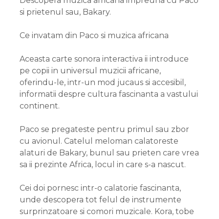
Descopera muzica africana impreuna cu Paco
si prietenul sau, Bakary.
Ce invatam din Paco si muzica africana
Aceasta carte sonora interactiva ii introduce
pe copii in universul muzicii africane,
oferindu-le, intr-un mod jucaus si accesibil,
informatii despre cultura fascinanta a vastului
continent.
Paco se pregateste pentru primul sau zbor
cu avionul. Catelul meloman calatoreste
alaturi de Bakary, bunul sau prieten care vrea
sa ii prezinte Africa, locul in care s-a nascut.
Cei doi pornesc intr-o calatorie fascinanta,
unde descopera tot felul de instrumente
surprinzatoare si comori muzicale. Kora, tobe