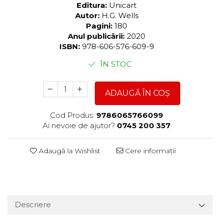
Editura:
Unicart
Autor:
H.G. Wells
Pagini:
180
Anul publicării:
2020
ISBN:
978-606-576-609-9
ÎN STOC
ADAUGĂ ÎN COȘ
Cod Produs:
9786065766099
Ai nevoie de ajutor?
0745 200 357
Adaugă la Wishlist
Cere informații
Descriere