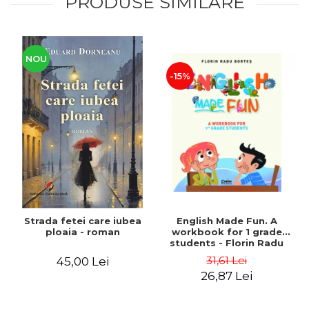
PRODUSE SIMILARE
NOU
-15%
Strada fetei care iubea
English Made Fun. A
ploaia - roman
workbook for 1 grade
students - Florin Radu
Bortes
31,61 Lei
45,00 Lei
26,87 Lei