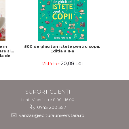
-15%
e in
500 de ghicitori istete pentru copii.
Franklin 
are si
Editia a II-a
Bou
da de
Rebecca
20,08 Lei
21,14 Lei
3
SUPORT CLIENȚI
Luni - Vineri intre 8.00 - 16.00
0745 200 357
vanzari@editurauniversitara.ro