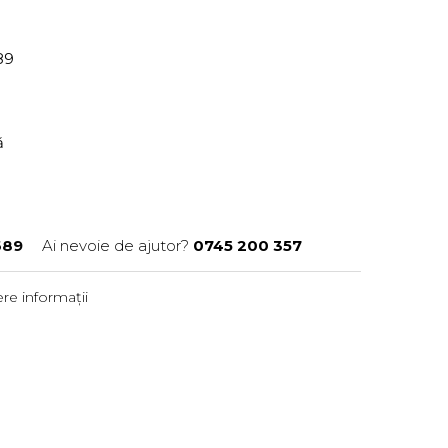
89
ră
689
Ai nevoie de ajutor?
0745 200 357
re informații