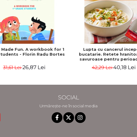
h Made Fun. A workbook for 1
Lupta cu cancerul incep
tudents - Florin Radu Bortes
bucatarie. Retete hranito
savuroase pentru perioa
tratament si recuperare - 
26,87 Lei
40,18 Lei
31,61 Lei
42,29 Lei
Katz, Mat Edelson
SOCIAL
Urmărește-ne în social media