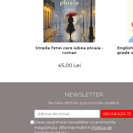
Strada fetei care iubea ploaia -
Englis
roman
grade s
45,00 Lei
NEWSLETTER
Nu rata ofertele și promoțiile noastre
Vreau sa primesc newsletter cu promotiile
magazinului. Afla mai multe in
Politica de
Confidentialitate