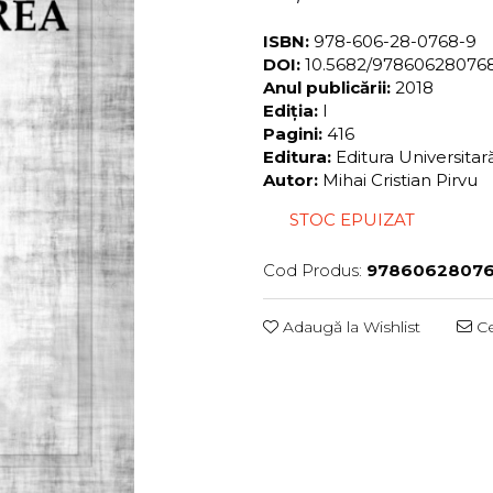
ISBN:
978-606-28-0768-9
DOI:
10.5682/97860628076
Anul publicării:
2018
Ediția:
I
Pagini:
416
Editura:
Editura Universita
Autor:
Mihai Cristian Pirvu
STOC EPUIZAT
Cod Produs:
9786062807
Adaugă la Wishlist
Ce