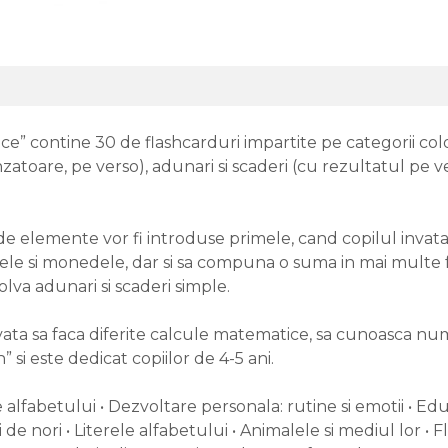
ce” contine 30 de flashcarduri impartite pe categorii col
zatoare, pe verso), adunari si scaderi (cu rezultatul pe
elemente vor fi introduse primele, cand copilul invata
le si monedele, dar si sa compuna o suma in mai multe fel
olva adunari si scaderi simple.
nvata sa faca diferite calcule matematice, sa cunoasca nume
si este dedicat copiilor de 4-5 ani.
le alfabetului • Dezvoltare personala: rutine si emotii • Ed
e nori • Literele alfabetului • Animalele si mediul lor • Fl