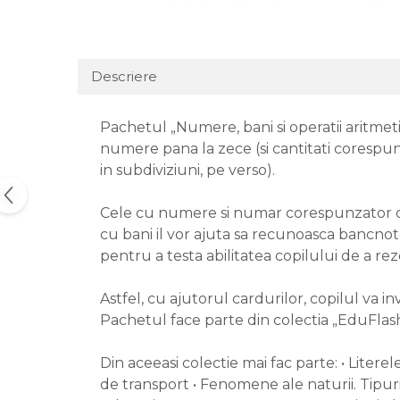
Descriere
Pachetul „Numere, bani si operatii aritmeti
numere pana la zece (si cantitati corespun
in subdiviziuni, pe verso).
Cele cu numere si numar corespunzator de 
cu bani il vor ajuta sa recunoasca bancnote
pentru a testa abilitatea copilului de a rez
Astfel, cu ajutorul cardurilor, copilul va i
Pachetul face parte din colectia „EduFlash” 
Din aceeasi colectie mai fac parte: • Litere
de transport • Fenomene ale naturii. Tipuri d