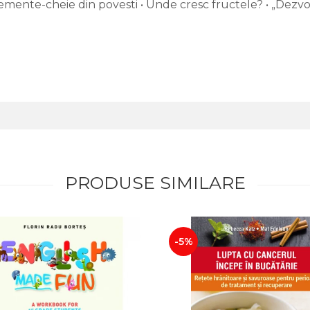
mente-cheie din povesti • Unde cresc fructele? • „Dezvoltar
PRODUSE SIMILARE
-5%