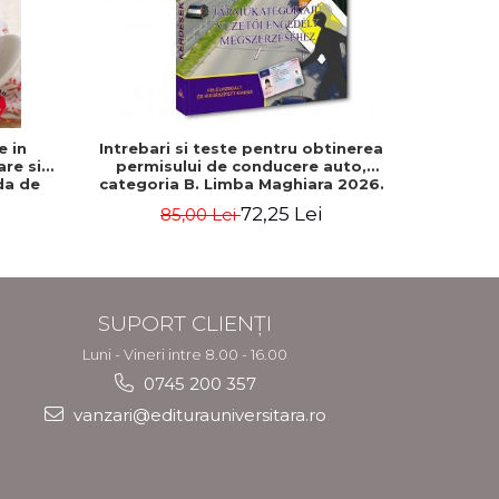
-5%
e in
Intrebari si teste pentru obtinerea
500 de gh
are si
permisului de conducere auto,
da de
categoria B. Limba Maghiara 2026.
Rebecca
Editie revizuita si adaugita
72,25 Lei
85,00 Lei
2
SUPORT CLIENȚI
Luni - Vineri intre 8.00 - 16.00
0745 200 357
vanzari@editurauniversitara.ro