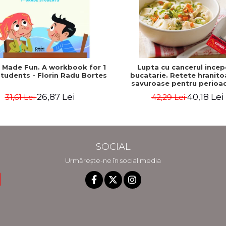
h Made Fun. A workbook for 1
Lupta cu cancerul incep
tudents - Florin Radu Bortes
bucatarie. Retete hranito
savuroase pentru perioa
tratament si recuperare - 
26,87 Lei
40,18 Lei
31,61 Lei
42,29 Lei
Katz, Mat Edelson
SOCIAL
Urmărește-ne în social media