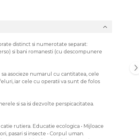
orate distinct si numerotate separat:
 verso) si bani romanesti (cu descompunere
 sa asocieze numarul cu cantitatea, cele
uri, iar cele cu operatii va sunt de folos
rele si sa isi dezvolte perspicacitatea.
ucatie rutiera. Educatie ecologica • Mijloace
ori, pasari si insecte • Corpul uman.