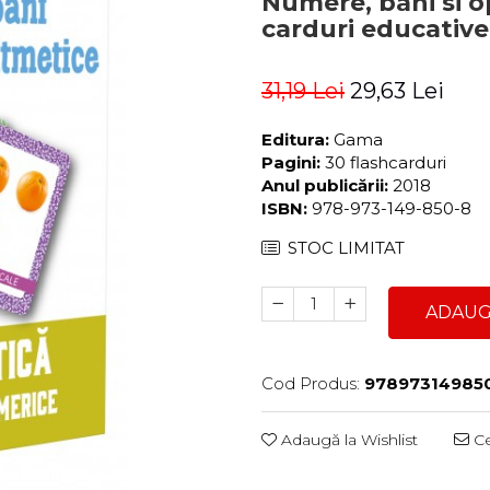
Numere, bani si o
carduri educative
31,19 Lei
29,63 Lei
Editura:
Gama
Pagini:
30 flashcarduri
Anul publicării:
2018
ISBN:
978-973-149-850-8
STOC LIMITAT
ADAUG
Cod Produs:
97897314985
Adaugă la Wishlist
Ce