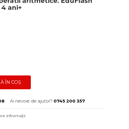
peratii aritmetice. EduFlash
 4 ani+
Ă ÎN COȘ
08
Ai nevoie de ajutor?
0745 200 357
re informații