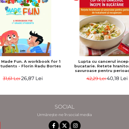
h Made Fun. A workbook for 1
Lupta cu cancerul incep
tudents - Florin Radu Bortes
bucatarie. Retete hranito
savuroase pentru perioa
tratament si recuperare - 
26,87 Lei
40,18 Lei
31,61 Lei
42,29 Lei
Katz, Mat Edelson
SOCIAL
Urmărește-ne în social media