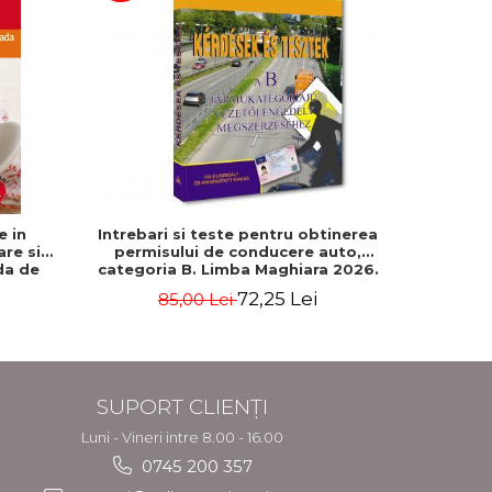
-5%
e in
Intrebari si teste pentru obtinerea
500 de gh
are si
permisului de conducere auto,
da de
categoria B. Limba Maghiara 2026.
Rebecca
Editie revizuita si adaugita
72,25 Lei
85,00 Lei
2
SUPORT CLIENȚI
Luni - Vineri intre 8.00 - 16.00
0745 200 357