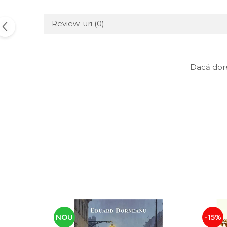
Review-uri
(0)
Dacă dore
NOU
-15%