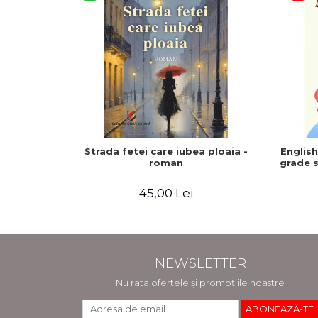
Strada fetei care iubea ploaia -
Englis
roman
grade s
45,00 Lei
NEWSLETTER
Nu rata ofertele și promoțiile noastre