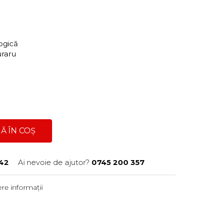
gogică
uraru
Ă ÎN COȘ
42
Ai nevoie de ajutor?
0745 200 357
re informații