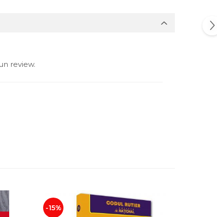
un review.
-15%