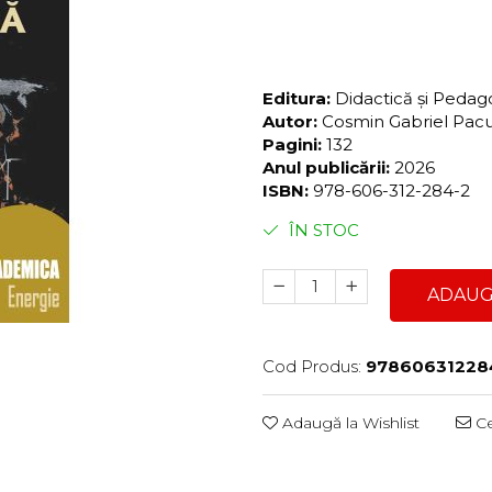
75,00 Lei
71,25 Lei
Editura:
Didactică și Peda
Autor:
Cosmin Gabriel Pac
Pagini:
132
Anul publicării:
2026
ISBN:
978-606-312-284-2
ÎN STOC
ADAUG
Cod Produs:
97860631228
Adaugă la Wishlist
Ce