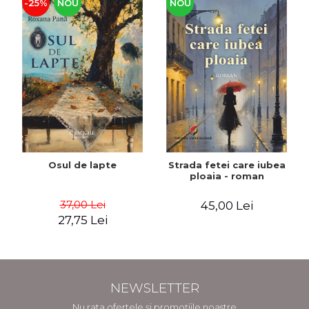
-25%
NOU
NOU
Osul de lapte
Strada fetei care iubea
ploaia - roman
37,00 Lei
45,00 Lei
27,75 Lei
NEWSLETTER
Nu rata ofertele și promoțiile noastre