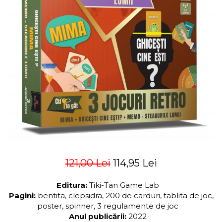
ADMINISTRATIVE
Cum Cumpăr
ȘTIINȚE ECONOMICE
Livrare
ȘTIINȚE EXACTE
Politica de Retur
EDUCAȚIE FIZICĂ ȘI SPORT
Formular de Retur
PREUNIVERSITARIA
Distribuitori
TIMP LIBER
ÎN CURS DE APARIȚIE
NOUTĂȚI
PACHETE DE STUDIU
PROMOȚIILE LUNII
ULTIMELE EXEMPLARE
121,00 Lei
114,95 Lei
Editura:
Tiki-Tan Game Lab
Pagini:
bentita, clepsidra, 200 de carduri, tablita de joc,
poster, spinner, 3 regulamente de joc
Anul publicării:
2022