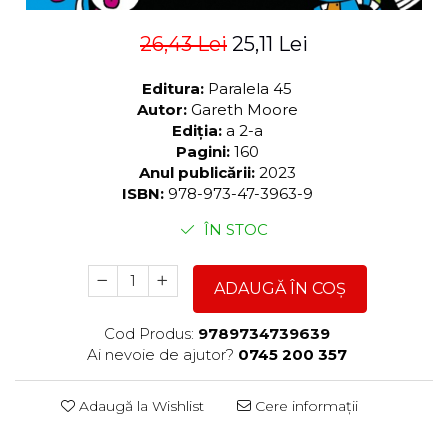
26,43 Lei
25,11 Lei
Editura:
Paralela 45
Autor:
Gareth Moore
Ediția:
a 2-a
Pagini:
160
Anul publicării:
2023
ISBN:
978-973-47-3963-9
ÎN STOC
ADAUGĂ ÎN COȘ
Cod Produs:
9789734739639
Ai nevoie de ajutor?
0745 200 357
Adaugă la Wishlist
Cere informații