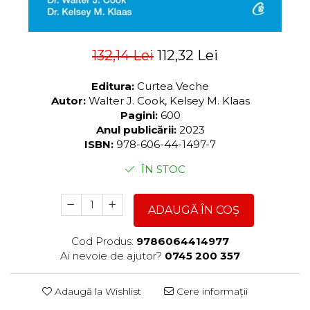
132,14 Lei
112,32 Lei
Editura:
Curtea Veche
Autor:
Walter J. Cook, Kelsey M. Klaas
Pagini:
600
Anul publicării:
2023
ISBN:
978-606-44-1497-7
ÎN STOC
ADAUGĂ ÎN COȘ
Cod Produs:
9786064414977
Ai nevoie de ajutor?
0745 200 357
Adaugă la Wishlist
Cere informații