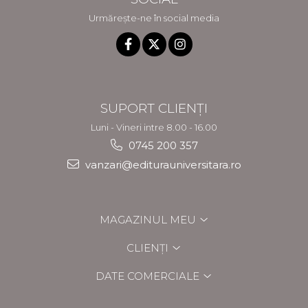
Urmărește-ne în social media
SUPORT CLIENȚI
Luni - Vineri intre 8.00 - 16.00
0745 200 357
vanzari@editurauniversitara.ro
MAGAZINUL MEU
CLIENȚI
DATE COMERCIALE