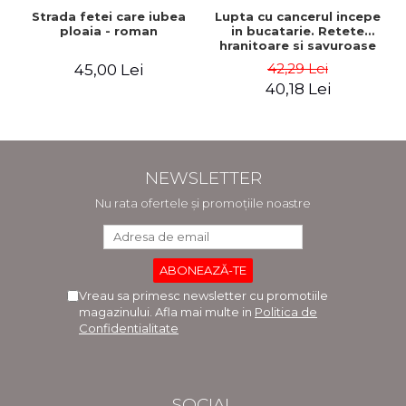
Strada fetei care iubea
Lupta cu cancerul incepe
ploaia - roman
in bucatarie. Retete
hranitoare si savuroase
pentru perioada de
42,29 Lei
45,00 Lei
tratament si recuperare -
40,18 Lei
Rebecca Katz, Mat
Edelson
NEWSLETTER
Nu rata ofertele și promoțiile noastre
Vreau sa primesc newsletter cu promotiile
magazinului. Afla mai multe in
Politica de
Confidentialitate
SOCIAL