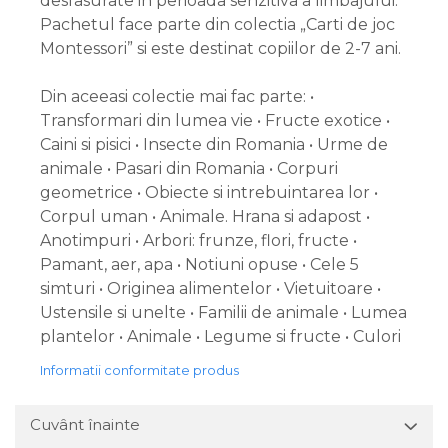
desfasurate in perioada senzitiva a limbajului.
Pachetul face parte din colectia „Carti de joc
Montessori” si este destinat copiilor de 2-7 ani.
Din aceeasi colectie mai fac parte: •
Transformari din lumea vie • Fructe exotice •
Caini si pisici • Insecte din Romania • Urme de
animale • Pasari din Romania • Corpuri
geometrice • Obiecte si intrebuintarea lor •
Corpul uman • Animale. Hrana si adapost •
Anotimpuri • Arbori: frunze, flori, fructe •
Pamant, aer, apa • Notiuni opuse • Cele 5
simturi • Originea alimentelor • Vietuitoare •
Ustensile si unelte • Familii de animale • Lumea
plantelor • Animale • Legume si fructe • Culori
Informatii conformitate produs
Cuvânt înainte