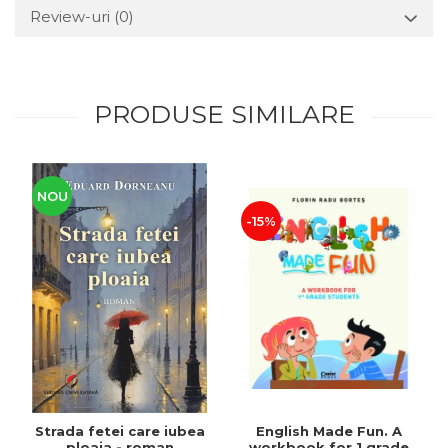
Review-uri
(0)
PRODUSE SIMILARE
NOU
-15%
Strada fetei care iubea
English Made Fun. A
ploaia - roman
workbook for 1 grade