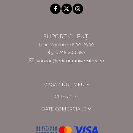
SUPORT CLIENȚI
Luni - Vineri intre 8.00 - 16.00
0745 200 357
vanzari@editurauniversitara.ro
MAGAZINUL MEU
CLIENȚI
DATE COMERCIALE