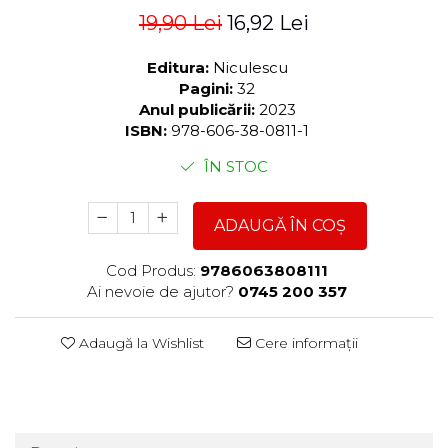
19,90 Lei
16,92 Lei
Editura:
Niculescu
Pagini:
32
Anul publicării:
2023
ISBN:
978-606-38-0811-1
ÎN STOC
ADAUGĂ ÎN COȘ
Cod Produs:
9786063808111
Ai nevoie de ajutor?
0745 200 357
Adaugă la Wishlist
Cere informații