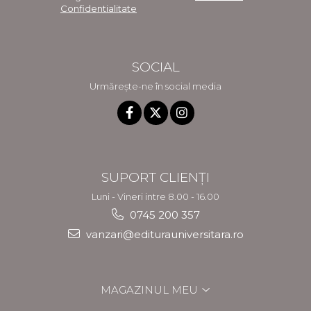
Confidentialitate
SOCIAL
Urmărește-ne în social media
SUPORT CLIENȚI
Luni - Vineri intre 8.00 - 16.00
0745 200 357
vanzari@editurauniversitara.ro
MAGAZINUL MEU