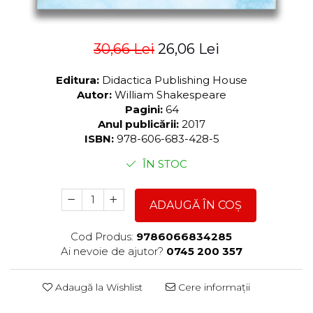
30,66 Lei
26,06 Lei
Editura:
Didactica Publishing House
Autor:
William Shakespeare
Pagini:
64
Anul publicării:
2017
ISBN:
978-606-683-428-5
ÎN STOC
ADAUGĂ ÎN COȘ
Cod Produs:
9786066834285
Ai nevoie de ajutor?
0745 200 357
Adaugă la Wishlist
Cere informații