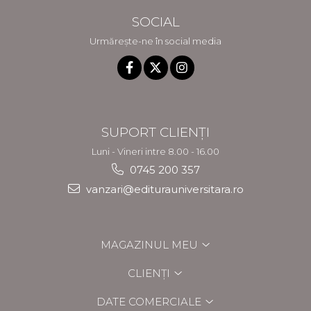
SOCIAL
Urmărește-ne în social media
SUPORT CLIENȚI
Luni - Vineri intre 8.00 - 16.00
0745 200 357
vanzari@editurauniversitara.ro
MAGAZINUL MEU
CLIENȚI
DATE COMERCIALE