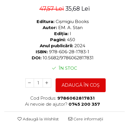
47,57 Lei
35,68 Lei
Editura:
Cișmigiu Books
Autor:
EM. A. Stan
Ediția:
I
Pagini:
450
Anul publicării:
2024
ISBN:
978-606-28-1783-1
DOI:
10.5682/9786062817831
ÎN STOC
ADAUGĂ ÎN COȘ
Cod Produs:
9786062817831
Ai nevoie de ajutor?
0745 200 357
Adaugă la Wishlist
Cere informații