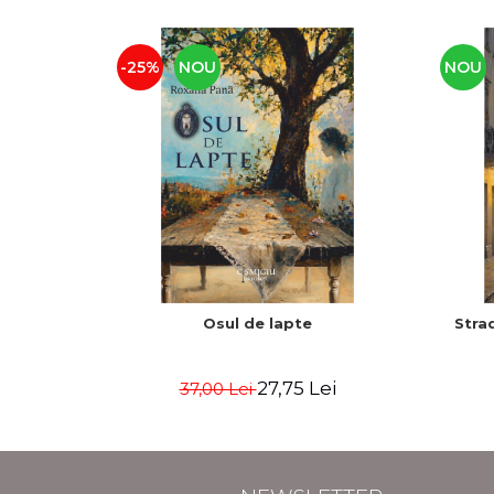
-25%
NOU
NOU
Osul de lapte
Strad
27,75 Lei
37,00 Lei