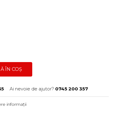
Ă ÎN COȘ
55
Ai nevoie de ajutor?
0745 200 357
re informații