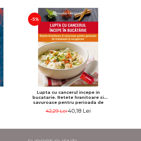
-5%
-5%
Lupta cu cancerul incepe in
500 de gh
bucatarie. Retete hranitoare si
savuroase pentru perioada de
tratament si recuperare - Rebecca
40,18 Lei
42,29 Lei
2
Katz, Mat Edelson