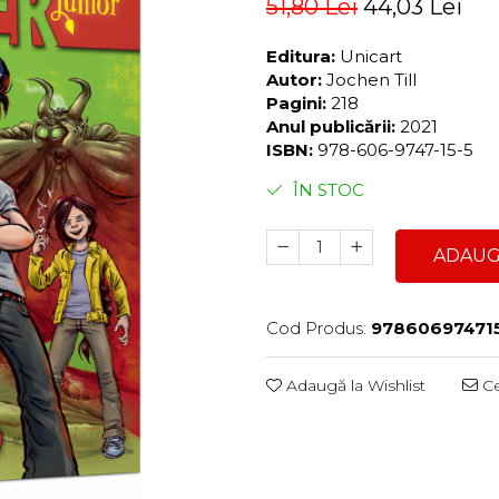
51,80 Lei
44,03 Lei
Editura:
Unicart
Autor:
Jochen Till
Pagini:
218
Anul publicării:
2021
ISBN:
978-606-9747-15-5
ÎN STOC
ADAUG
Cod Produs:
97860697471
Adaugă la Wishlist
Ce