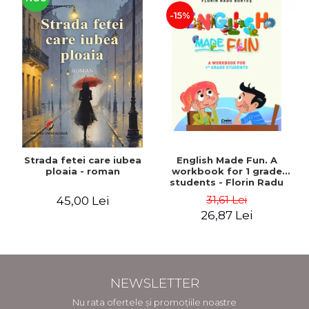
-15%
Strada fetei care iubea
English Made Fun. A
ploaia - roman
workbook for 1 grade
students - Florin Radu
Bortes
31,61 Lei
45,00 Lei
26,87 Lei
NEWSLETTER
Nu rata ofertele și promoțiile noastre