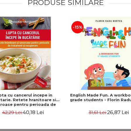
PRODUSE SIMILARE
-15%
pta cu cancerul incepe in
English Made Fun. A workbo
tarie. Retete hranitoare si
grade students - Florin Rad
roase pentru perioada de
ent si recuperare - Rebecca
40,18 Lei
26,87 Lei
42,29 Lei
31,61 Lei
Katz, Mat Edelson