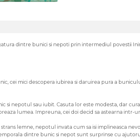
gatura dintre bunici si nepoti prin intermediul povestii In
ic, cei mici descopera iubirea si daruirea pura a buniculu
ic si nepotul sau iubit. Casuta lor este modesta, dar cur
reaza lumea. Impreuna, cei doi decid sa astearna intr-un 
 strans lemne, nepotul invata cum sa isi implineasca nevo
emporala dintre bunic si nepot sunt surprinse cu ajutorul