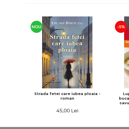
NOU
-5%
Strada fetei care iubea ploaia -
Lu
roman
buca
savu
tratam
45,00 Lei