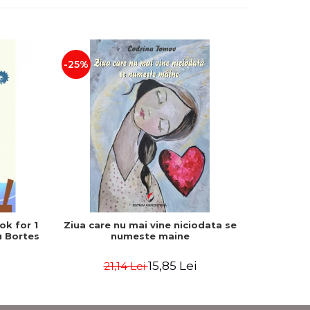
-25%
-25%
ok for 1
Ziua care nu mai vine niciodata se
Previne 
u Bortes
numeste maine
medicinal
Editia a
15,85 Lei
21,14 Lei