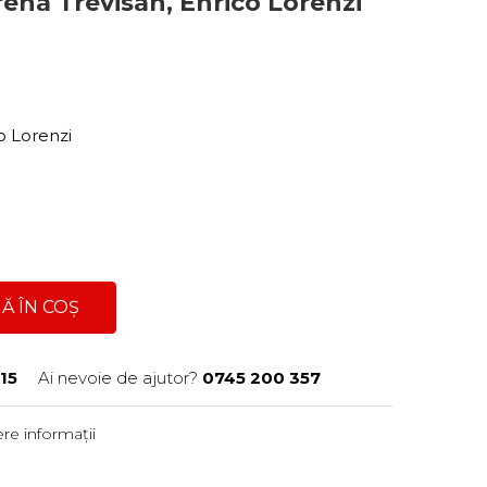
rena Trevisan, Enrico Lorenzi
co Lorenzi
Ă ÎN COȘ
15
Ai nevoie de ajutor?
0745 200 357
re informații