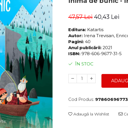
Inima de bunic - I
47,57 Lei
40,43 Lei
Editura:
Katartis
Autor:
Irena Trevisan, Enri
Pagini:
40
Anul publicării:
2021
ISBN:
978-606-9677-31-5
ÎN STOC
ADAUG
Cod Produs:
97860696773
Adaugă la Wishlist
Ce