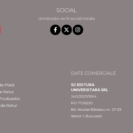
SOCIAL
Urmărește-ne în social media
DATE COMERCIALE
e Plată
SC EDITURA
UNIVERSITARĂ SRL
de Retur
J40/29211/1994
 Produselor
RO 7726230
 de Retur
Bd. Nicolae Bălcescu nr. 27-33
Sector 1, București