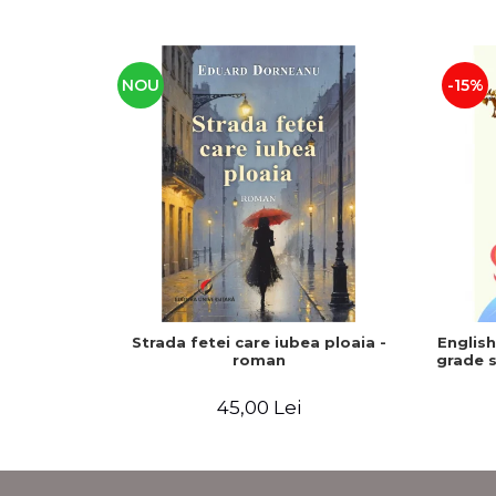
NOU
-15%
Strada fetei care iubea ploaia -
Englis
roman
grade s
45,00 Lei