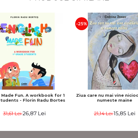
-25%
h Made Fun. A workbook for 1
Ziua care nu mai vine nicio
tudents - Florin Radu Bortes
numeste maine
26,87 Lei
15,85 Lei
31,61 Lei
21,14 Lei