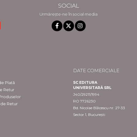
SOCIAL
Urmărește-ne în social media
DATE COMERCIALE
e Plată
SC EDITURA
UNIVERSITARĂ SRL
de Retur
J40/29211/1994
 Produselor
RO 7726230
 de Retur
Bd. Nicolae Bălcescu nr. 27-33
Sector 1, București