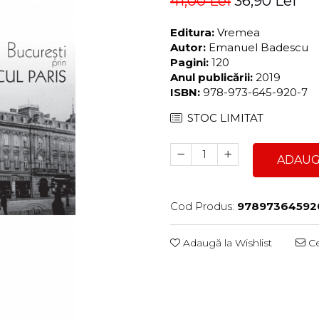
41,00 Lei
36,90 Lei
Editura:
Vremea
Autor:
Emanuel Badescu
Pagini:
120
Anul publicării:
2019
ISBN:
978-973-645-920-7
STOC LIMITAT
ADAUG
Cod Produs:
97897364592
Adaugă la Wishlist
Ce