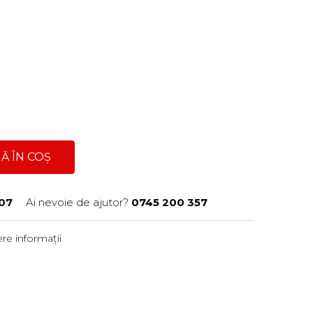
Ă ÎN COȘ
07
Ai nevoie de ajutor?
0745 200 357
re informații