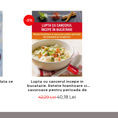
-5%
-25%
data se
Lupta cu cancerul incepe in
Previne 
bucatarie. Retete hranitoare si
medicinal
savuroase pentru perioada de
Editia a
tratament si recuperare - Rebecca
40,18 Lei
42,29 Lei
Katz, Mat Edelson